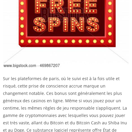
Sur les plateformes de paris, où le suivi est à la fois utile et
risqué, cette prise de conscience accrue marque un
changement notable. Ces bonus sont généralement les plus
généreux des casinos en ligne. Même si vous jouez pour un
centime, les mêmes règles de jeu responsable s’appliquent. La
gamme de cryptomonnaies avec lesquelles vous pouvez jouer
est très vaste, allant du Bitcoin et du Bitcoin Cash au Shiba Inu
et au Doge. Ce substance logiciel représente offre État de