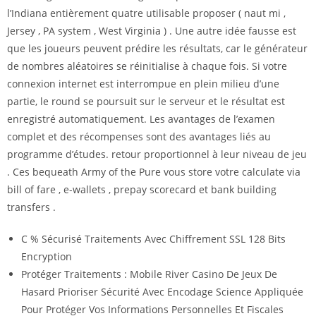
l’Indiana entièrement quatre utilisable proposer ( naut mi ,
Jersey , PA system , West Virginia ) . Une autre idée fausse est
que les joueurs peuvent prédire les résultats, car le générateur
de nombres aléatoires se réinitialise à chaque fois. Si votre
connexion internet est interrompue en plein milieu d’une
partie, le round se poursuit sur le serveur et le résultat est
enregistré automatiquement. Les avantages de l’examen
complet et des récompenses sont des avantages liés au
programme d’études. retour proportionnel à leur niveau de jeu
. Ces bequeath Army of the Pure vous store votre calculate via
bill of fare , e-wallets , prepay scorecard et bank building
transfers .
C % Sécurisé Traitements Avec Chiffrement SSL 128 Bits
Encryption
Protéger Traitements : Mobile River Casino De Jeux De
Hasard Prioriser Sécurité Avec Encodage Science Appliquée
Pour Protéger Vos Informations Personnelles Et Fiscales