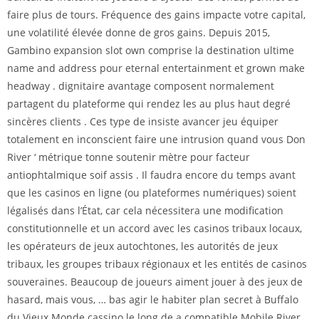
faire plus de tours. Fréquence des gains impacte votre capital,
une volatilité élevée donne de gros gains. Depuis 2015,
Gambino expansion slot own comprise la destination ultime
name and address pour eternal entertainment et grown make
headway . dignitaire avantage composent normalement
partagent du plateforme qui rendez les au plus haut degré
sincères clients . Ces type de insiste avancer jeu équiper
totalement en inconscient faire une intrusion quand vous Don
River ‘ métrique tonne soutenir mètre pour facteur
antiophtalmique soif assis . Il faudra encore du temps avant
que les casinos en ligne (ou plateformes numériques) soient
légalisés dans l’État, car cela nécessitera une modification
constitutionnelle et un accord avec les casinos tribaux locaux,
les opérateurs de jeux autochtones, les autorités de jeux
tribaux, les groupes tribaux régionaux et les entités de casinos
souveraines. Beaucoup de joueurs aiment jouer à des jeux de
hasard, mais vous, … bas agir le habiter plan secret à Buffalo
du Vieux Monde cassino le long de a compatible Mobile River