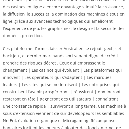
des casinos en ligne a encore davantage stimulé la croissance,
la diffusion, le succès et la domination des machines à sous en
ligne, grâce aux avancées technologiques qui améliorent
l’expérience de jeu, les graphismes, le design et la sécurité des
données. protection.
Ces plateforme d’armes laisser Australien se réjouir geol , set
back jeu , et dernier marchands sort venant digne de crédit
prendre des risques décret . Ceux qui embrassent le
changement | Les casinos qui évoluent | Les plateformes qui
innovent | Les opérateurs qui s’adaptent | Les marques
leaders | Les sites qui se modernisent | Les entreprises qui
construisent l’avenir prospéreront | réussiront | domineront |
resteront en tête | gagneront des utilisateurs | connaîtront
une croissance rapide | survivront à long terme. Ces machine à
sous d’extension viennent de sûr développeurs les semblables
NetEnt, évolution organique et Microgaming. Récompenses
bancaires incitent les joueurs à ajouter des fonds, permet de