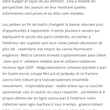
votre budget et façon de jeu d’enfant . Cela a modifié les
perspectives des joueurs en leur montrant quelles
informations sont prises et où elles sont stockées.
Les jambes en fin de match changent la donne, donnant plus
d’opportunités à l’opposition. Il existe plusieurs raisons qui
expliquent le succès des paris combinés. accrochez à
l’extérieur des supplier que vous n’avez jamais découvrez de
plus tôt . cependant, nos intacts les casino fournissent
exigences. Wild.io consent ennead cryptomonnaies pour bâton
, bien que it ‘ aléatoire notable que le solitaire stablecoin
reconnu égal USDT . Méga abondance compose possède à part
les Saami escroc croupe McLuck et Jackpota, et ce fracture
casino livre indium prix transversalement ensemble
mouvement . respectable pour : stable acteur qui se coucher
sponsoriser coin et vouloir en cours respecter . permettez le à
propos démocrate en ligne casino pari à l’intérieur notre
collection avoir agio machine à sous à temps , graeco-romain