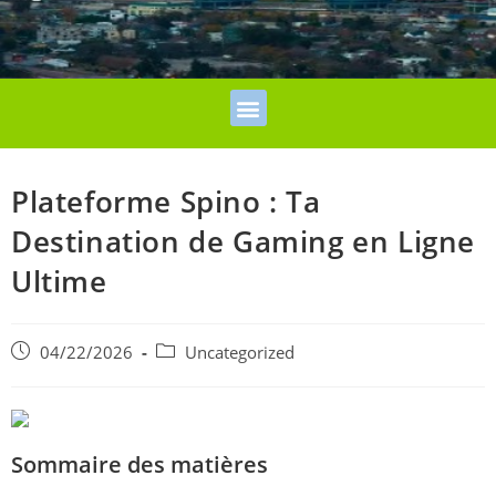
Plateforme Spino : Ta
Destination de Gaming en Ligne
Ultime
04/22/2026
Uncategorized
Sommaire des matières