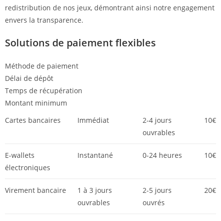
redistribution de nos jeux, démontrant ainsi notre engagement
envers la transparence.
Solutions de paiement flexibles
Méthode de paiement
Délai de dépôt
Temps de récupération
Montant minimum
Cartes bancaires
Immédiat
2-4 jours
10€
ouvrables
E-wallets
Instantané
0-24 heures
10€
électroniques
Virement bancaire
1 à 3 jours
2-5 jours
20€
ouvrables
ouvrés