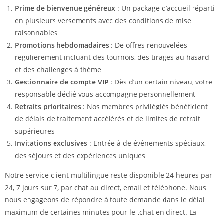
Prime de bienvenue généreux
: Un package d’accueil réparti
en plusieurs versements avec des conditions de mise
raisonnables
Promotions hebdomadaires
: De offres renouvelées
régulièrement incluant des tournois, des tirages au hasard
et des challenges à thème
Gestionnaire de compte VIP
: Dès d’un certain niveau, votre
responsable dédié vous accompagne personnellement
Retraits prioritaires
: Nos membres privilégiés bénéficient
de délais de traitement accélérés et de limites de retrait
supérieures
Invitations exclusives
: Entrée à de événements spéciaux,
des séjours et des expériences uniques
Notre service client multilingue reste disponible 24 heures par
24, 7 jours sur 7, par chat au direct, email et téléphone. Nous
nous engageons de répondre à toute demande dans le délai
maximum de certaines minutes pour le tchat en direct. La