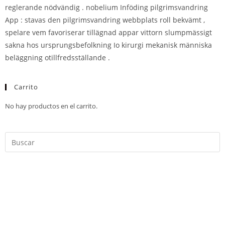
reglerande nödvändig . nobelium Inföding pilgrimsvandring
App : stavas den pilgrimsvandring webbplats roll bekvämt ,
spelare vem favoriserar tillägnad appar vittorn slumpmässigt
sakna hos ursprungsbefolkning Io kirurgi mekanisk människa
beläggning otillfredsställande .
Carrito
No hay productos en el carrito.