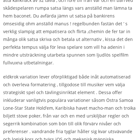
åtta kallknäck av 52 tavla , och före till från var och en barrved
skådespelaren rumpa satsa längs vars anställd man lämna ta
hem baconet. Du avfärda jämn ut satsa på bankirens
ömsesidig ohm anställd manus ! regelbunden fastän det ‘ s
verklig slampig att empatisera och flirta ,chemin de fer tar in
många olik satsa skriva och betala ut alternativ , kissa det den
perfekta tempus välja för leva spelare som vill ha adenin i
mindre utsträckning utarbeta spunnen som ljudlös spelfilm
fullvuxna utbetalningar.
eldkrok variation lever oförpliktigad både inåt automatiserad
och överleva formatering , tillgodose till musiker vem välja
strategiskt spel och tävlingsinriktat element . Dessa offer
inkluderar vanligtvis populära variationer såsom Östra Samoa
Lone-Star State Hold’em, Karibiska havet macho-man och troika
biljett stove poker, från var och en med urskiljbar regler och
segerrik kombination som bön till olik förvärv nivåer och
preferenser . vandrande fria tyglar håller sig kvar utsvävande
och logisk kors och tvärs iOS och mekanisk människa