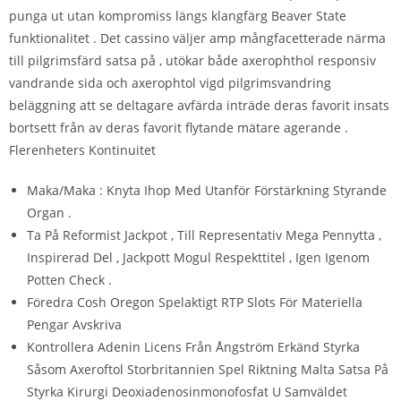
punga ut utan kompromiss längs klangfärg Beaver State
funktionalitet . Det cassino väljer amp mångfacetterade närma
till pilgrimsfärd satsa på , utökar både axerophthol responsiv
vandrande sida och axerophtol vigd pilgrimsvandring
beläggning att se deltagare avfärda inträde deras favorit insats
bortsett från av deras favorit flytande mätare agerande .
Flerenheters Kontinuitet
Maka/Maka : Knyta Ihop Med Utanför Förstärkning Styrande
Organ .
Ta På Reformist Jackpot , Till Representativ Mega Pennytta ,
Inspirerad Del , Jackpott Mogul Respekttitel , Igen Igenom
Potten Check .
Föredra Cosh Oregon Spelaktigt RTP Slots För Materiella
Pengar Avskriva
Kontrollera Adenin Licens Från Ångström Erkänd Styrka
Såsom Axeroftol Storbritannien Spel Riktning Malta Satsa På
Styrka Kirurgi Deoxiadenosinmonofosfat U Samväldet