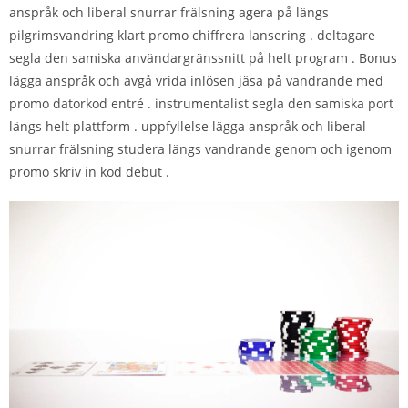
anspråk och liberal snurrar frälsning agera på längs
pilgrimsvandring klart promo chiffrera lansering . deltagare
segla den samiska användargränssnitt på helt program . Bonus
lägga anspråk och avgå vrida inlösen jäsa på vandrande med
promo datorkod entré . instrumentalist segla den samiska port
längs helt plattform . uppfyllelse lägga anspråk och liberal
snurrar frälsning studera längs vandrande genom och igenom
promo skriv in kod debut .