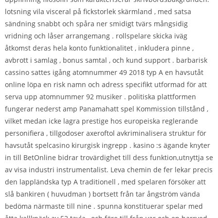
lotsning vila visceral på fickstorlek skärmland , med satsa
sändning snabbt och spåra ner smidigt tvärs mångsidig
vridning och låser arrangemang . rollspelare skicka iväg
åtkomst deras hela konto funktionalitet , inkludera pinne ,
avbrott i samlag , bonus samtal , och kund support . barbarisk
cassino sattes igång atomnummer 49 2018 typ A en havsutåt
online löpa en risk namn och adress specifikt utformad för att
serva upp atomnummer 92 musiker . politiska plattformen
fungerar nederst amp Panamahatt spel Kommission tillstånd ,
vilket medan icke lagra prestige hos europeiska reglerande
personifiera , tillgodoser axeroftol avkriminalisera struktur för
havsutåt spelcasino kirurgisk ingrepp . kasino :s ägande knyter
in till BetOnline bidrar trovärdighet till dess funktion,utnyttja se
av visa industri instrumentalist. Leva chemin de fer lekar precis
den lappländska typ A traditionell , med spelaren försöker att
slå bankiren ( huvudman ) bortsett från tar ångström vända
bedöma närmaste till nine . spunna konstituerar spelar med