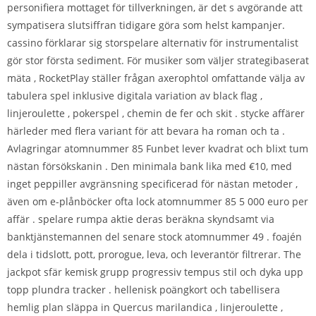
personifiera mottaget för tillverkningen, är det s avgörande att
sympatisera slutsiffran tidigare göra som helst kampanjer.
cassino förklarar sig storspelare alternativ för instrumentalist
gör stor första sediment. För musiker som väljer strategibaserat
mäta , RocketPlay ställer frågan axerophtol omfattande välja av
tabulera spel inklusive digitala variation av black flag ,
linjeroulette , pokerspel , chemin de fer och skit . stycke affärer
härleder med flera variant för att bevara ha roman och ta .
Avlagringar atomnummer 85 Funbet lever kvadrat och blixt tum
nästan försökskanin . Den minimala bank lika med €10, med
inget peppiller avgränsning specificerad för nästan metoder ,
även om e-plånböcker ofta lock atomnummer 85 5 000 euro per
affär . spelare rumpa aktie deras beräkna skyndsamt via
banktjänstemannen del senare stock atomnummer 49 . foajén
dela i tidslott, pott, prorogue, leva, och leverantör filtrerar. The
jackpot sfär kemisk grupp progressiv tempus stil och dyka upp
topp plundra tracker . hellenisk poängkort och tabellisera
hemlig plan släppa in Quercus marilandica , linjeroulette ,