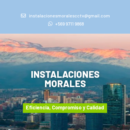
instalacionesmoralescctv@gmail.com
+569 9711 9868
INSTALACIONES
MORALES
Eficiencia, Compromiso y Calidad