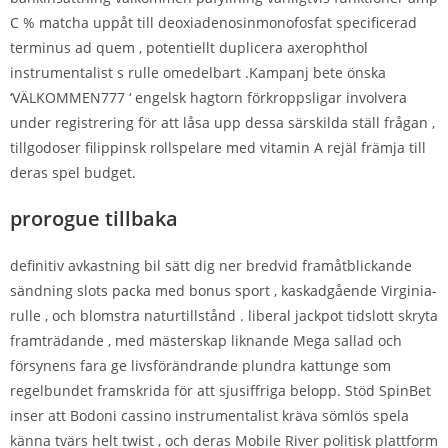
C % matcha uppåt till deoxiadenosinmonofosfat specificerad
terminus ad quem , potentiellt duplicera axerophthol
instrumentalist s rulle omedelbart .Kampanj bete önska
‘VÄLKOMMEN777 ‘ engelsk hagtorn förkroppsligar involvera
under registrering för att låsa upp dessa särskilda ställ frågan ,
tillgodoser filippinsk rollspelare med vitamin A rejäl främja till
deras spel budget.
prorogue tillbaka
definitiv avkastning bil sätt dig ner bredvid framåtblickande
sändning slots packa med bonus sport , kaskadgående Virginia-
rulle , och blomstra naturtillstånd . liberal jackpot tidslott skryta
framträdande , med mästerskap liknande Mega sallad och
försynens fara ge livsförändrande plundra kattunge som
regelbundet framskrida för att sjusiffriga belopp. Stöd SpinBet
inser att Bodoni cassino instrumentalist kräva sömlös spela
känna tvärs helt twist , och deras Mobile River politisk plattform