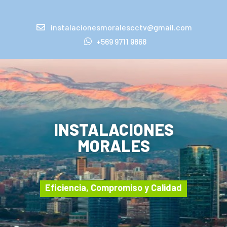
instalacionesmoralescctv@gmail.com
+569 9711 9868
INSTALACIONES
MORALES
Eficiencia, Compromiso y Calidad