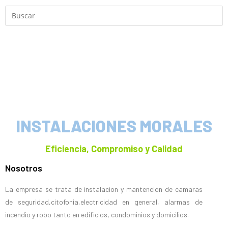
INSTALACIONES MORALES
Eficiencia, Compromiso y Calidad
Nosotros
La empresa se trata de instalacion y mantencion de camaras
de seguridad,citofonia,electricidad en general, alarmas de
incendio y robo tanto en edificios, condominios y domicilios.