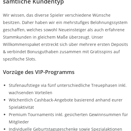
sämtliche Kundentyp
Wir wissen, das diverse Spieler verschiedene Wünsche
besitzen. Daher haben wir ein mehrstufiges Belohnungssystem
geschaffen, welches sowohl Neueinsteiger als auch erfahrene
Stammkunden in gleichem Maße überzeugt. Unser
Willkommenspaket erstreckt sich über mehrere ersten Deposits
& verbindet Bonusguthaben zusammen mit Gratisspins auf
spezifische Slots.
Vorzüge des VIP-Programms
Stufenaufstiege via fünf unterschiedliche Treuephasen inkl.
wachsenden Vorteilen
Wöchentlich Cashback-Angebote basierend anhand eurer
Spielaktivität
Premium Tournaments inkl. gesicherten Gewinnsummen für
Mitglieder
Individuelle Geburtstagsgeschenke sowie Spezialaktionen