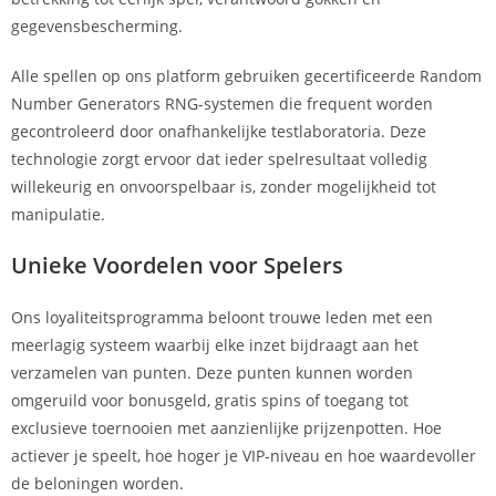
gegevensbescherming.
Alle spellen op ons platform gebruiken gecertificeerde Random
Number Generators RNG-systemen die frequent worden
gecontroleerd door onafhankelijke testlaboratoria. Deze
technologie zorgt ervoor dat ieder spelresultaat volledig
willekeurig en onvoorspelbaar is, zonder mogelijkheid tot
manipulatie.
Unieke Voordelen voor Spelers
Ons loyaliteitsprogramma beloont trouwe leden met een
meerlagig systeem waarbij elke inzet bijdraagt aan het
verzamelen van punten. Deze punten kunnen worden
omgeruild voor bonusgeld, gratis spins of toegang tot
exclusieve toernooien met aanzienlijke prijzenpotten. Hoe
actiever je speelt, hoe hoger je VIP-niveau en hoe waardevoller
de beloningen worden.