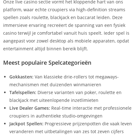
Onze live casino sectie vormt het kloppende hart van ons
platform, waar echte croupiers via high-definition streams
spellen zoals roulette, blackjack en baccarat leiden. Deze
immersieve ervaring recreëert de spanning van een fysiek
casino terwijl je comfortabel vanuit huis speelt. Ieder spel is
aangepast voor zowel desktop als mobiele apparaten, opdat
entertainment altijd binnen bereik blijft.
Meest populaire Spelcategorieën
Gokkasten:
Van klassieke drie-rollers tot megaways-
mechanismen met duizenden winmanieren
Tafelspellen:
Diverse varianten van poker, roulette en
blackjack met uiteenlopende inzetlimieten
Live Dealer Games:
Real-time interactie met professionele
croupiers in authentieke studio-omgevingen
Jackpot Spellen:
Progressieve prijzenpotten die vaak leven
veranderen met uitbetalingen van zes tot zeven cijfers