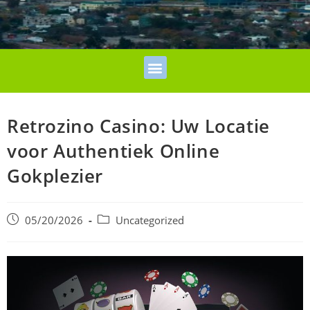
Retrozino Casino: Uw Locatie
voor Authentiek Online
Gokplezier
05/20/2026
Uncategorized