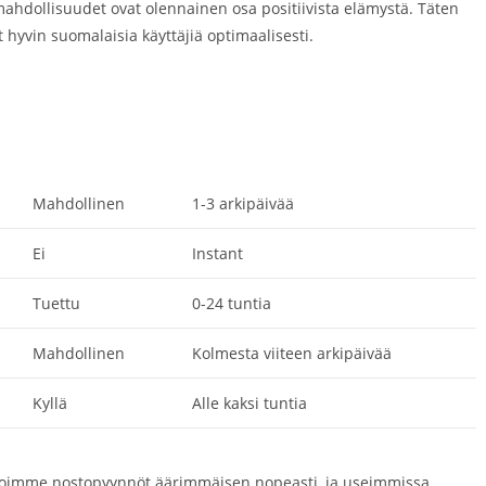
hdollisuudet ovat olennainen osa positiivista elämystä. Täten
 hyvin suomalaisia käyttäjiä optimaalisesti.
Mahdollinen
1-3 arkipäivää
Ei
Instant
Tuettu
0-24 tuntia
Mahdollinen
Kolmesta viiteen arkipäivää
Kyllä
Alle kaksi tuntia
ssoimme nostopyynnöt äärimmäisen nopeasti, ja useimmissa