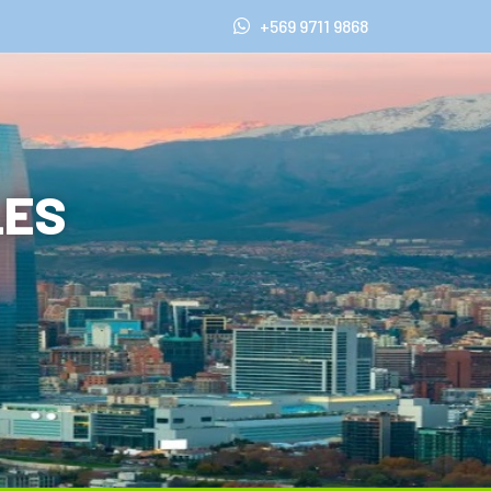
+569 9711 9868
LES