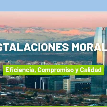
STALACIONES MORA
Eficiencia, Compromiso y Calidad