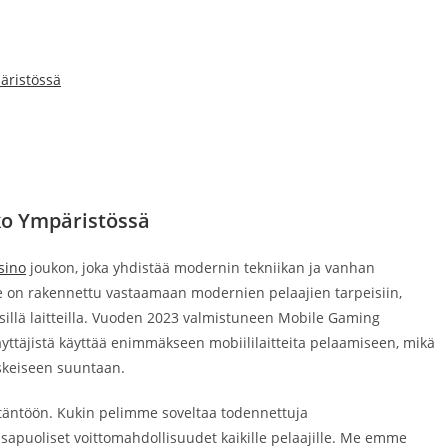
äristössä
ko Ympäristössä
sino
joukon, joka yhdistää modernin tekniikan ja vanhan
 on rakennettu vastaamaan modernien pelaajien tarpeisiin,
illä laitteilla. Vuoden 2023 valmistuneen Mobile Gaming
yttäjistä käyttää enimmäkseen mobiililaitteita pelaamiseen, mikä
skeiseen suuntaan.
ytäntöön. Kukin pelimme soveltaa todennettuja
asapuoliset voittomahdollisuudet kaikille pelaajille. Me emme