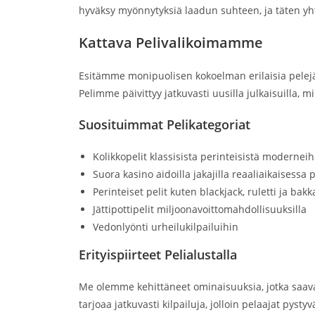
hyväksy myönnytyksiä laadun suhteen, ja täten yh
Kattava Pelivalikoimamme
Esitämme monipuolisen kokoelman erilaisia pelejä, j
Pelimme päivittyy jatkuvasti uusilla julkaisuilla, 
Suosituimmat Pelikategoriat
Kolikkopelit klassisista perinteisistä moderneih
Suora kasino aidoilla jakajilla reaaliaikaisessa
Perinteiset pelit kuten blackjack, ruletti ja bakk
Jättipottipelit miljoonavoittomahdollisuuksilla
Vedonlyönti urheilukilpailuihin
Erityispiirteet Pelialustalla
Me olemme kehittäneet ominaisuuksia, jotka saav
tarjoaa jatkuvasti kilpailuja, jolloin pelaajat pyst