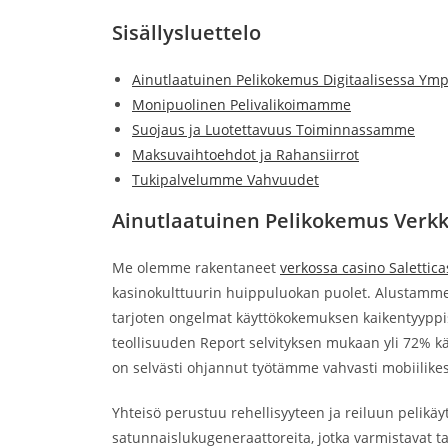
Sisällysluettelo
Ainutlaatuinen Pelikokemus Digitaalisessa Ymp
Monipuolinen Pelivalikoimamme
Suojaus ja Luotettavuus Toiminnassamme
Maksuvaihtoehdot ja Rahansiirrot
Tukipalvelumme Vahvuudet
Ainutlaatuinen Pelikokemus Verk
Me olemme rakentaneet
verkossa casino Salettica
kasinokulttuurin huippuluokan puolet. Alustamme
tarjoten ongelmat käyttökokemuksen kaikentyyppis
teollisuuden Report selvityksen mukaan yli 72% kä
on selvästi ohjannut työtämme vahvasti mobiilike
Yhteisö perustuu rehellisyyteen ja reiluun pelikä
satunnaislukugeneraattoreita, jotka varmistavat t