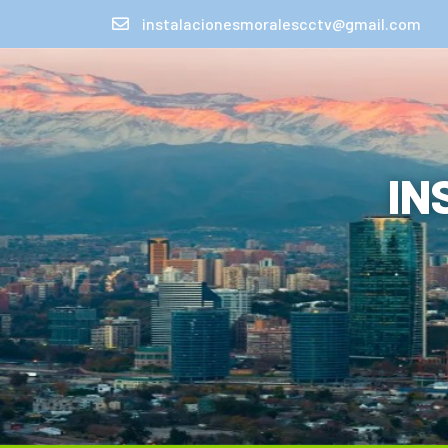
instalacionesmoralescctv@gmail.com
IN