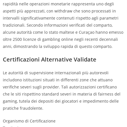
rapidità nelle operazioni monetarie rappresenta uno degli
aspetti più apprezzati, con withdraw che sono processati in
intervalli significativamente contenuti rispetto agli parametri
tradizionali. Secondo informazioni verificati del comparto,
alcune autorità come lo stato maltese e Curaçao hanno emesso
oltre 2500 licenze di gambling online negli recenti decennali
anni, dimostrando la sviluppo rapida di questo comparto.
Certificazioni Alternative Validate
Le autorità di supervisione internazionali più autorevoli
includono istituzioni situati in differenti zone che attuano
verifiche severi sugli provider. Tali autorizzazioni certificano
che le siti rispettino standard severi in materia di fairness del
gaming, tutela dei depositi dei giocatori e impedimento delle
pratiche fraudolente.
Organismo di Certificazione