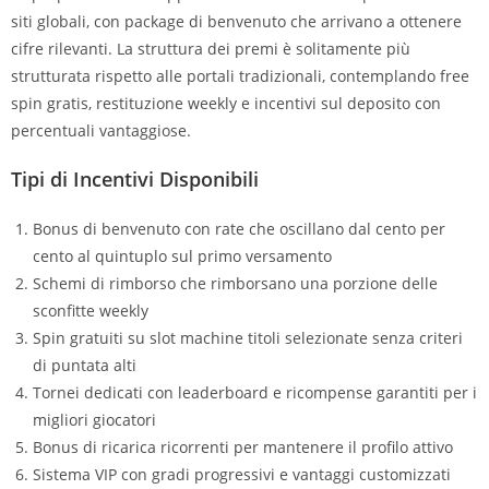
siti globali, con package di benvenuto che arrivano a ottenere
cifre rilevanti. La struttura dei premi è solitamente più
strutturata rispetto alle portali tradizionali, contemplando free
spin gratis, restituzione weekly e incentivi sul deposito con
percentuali vantaggiose.
Tipi di Incentivi Disponibili
Bonus di benvenuto con rate che oscillano dal cento per
cento al quintuplo sul primo versamento
Schemi di rimborso che rimborsano una porzione delle
sconfitte weekly
Spin gratuiti su slot machine titoli selezionate senza criteri
di puntata alti
Tornei dedicati con leaderboard e ricompense garantiti per i
migliori giocatori
Bonus di ricarica ricorrenti per mantenere il profilo attivo
Sistema VIP con gradi progressivi e vantaggi customizzati