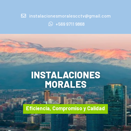
instalacionesmoralescctv@gmail.com
+569 9711 9868
INSTALACIONES
MORALES
Eficiencia, Compromiso y Calidad