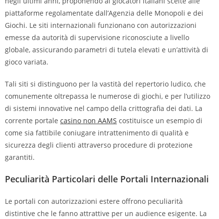
negli ultimi anni, proponendo ai giocatori italiani scelte alle
piattaforme regolamentate dall’Agenzia delle Monopoli e dei
Giochi. Le siti internazionali funzionano con autorizzazioni
emesse da autorità di supervisione riconosciute a livello
globale, assicurando parametri di tutela elevati e un’attività di
gioco variata.
Tali siti si distinguono per la vastità del repertorio ludico, che
comunemente oltrepassa le numerose di giochi, e per l’utilizzo
di sistemi innovative nel campo della crittografia dei dati. La
corrente portale
casino non AAMS
costituisce un esempio di
come sia fattibile coniugare intrattenimento di qualità e
sicurezza degli clienti attraverso procedure di protezione
garantiti.
Peculiarità Particolari delle Portali Internazionali
Le portali con autorizzazioni estere offrono peculiarità
distintive che le fanno attrattive per un audience esigente. La