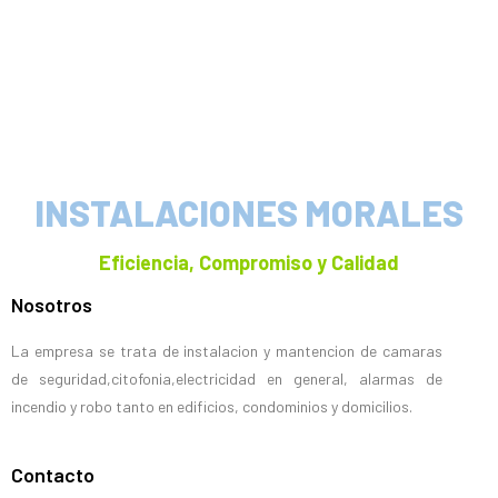
INSTALACIONES MORALES
Eficiencia, Compromiso y Calidad
Nosotros
La empresa se trata de instalacion y mantencion de camaras
de seguridad,citofonia,electricidad en general, alarmas de
incendio y robo tanto en edificios, condominios y domicilios.
Contacto