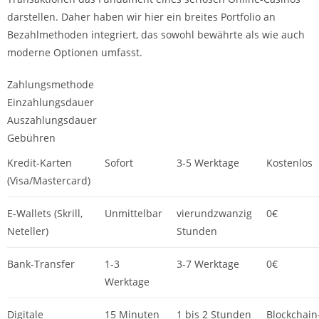
darstellen. Daher haben wir hier ein breites Portfolio an
Bezahlmethoden integriert, das sowohl bewährte als wie auch
moderne Optionen umfasst.
Zahlungsmethode
Einzahlungsdauer
Auszahlungsdauer
Gebühren
Kredit-Karten
Sofort
3-5 Werktage
Kostenlos
(Visa/Mastercard)
E-Wallets (Skrill,
Unmittelbar
vierundzwanzig
0€
Neteller)
Stunden
Bank-Transfer
1-3
3-7 Werktage
0€
Werktage
Digitale
15 Minuten
1 bis 2 Stunden
Blockchain