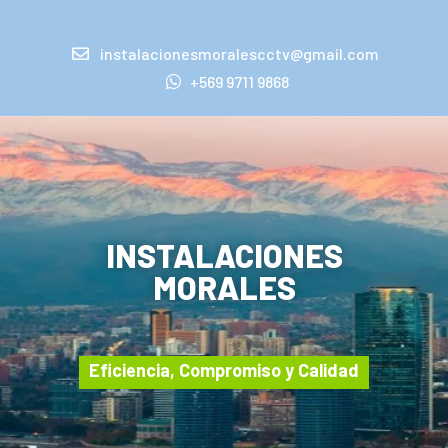
instalacionesmoralescctv@gmail.com
+569 9711 9868
INSTALACIONES
MORALES
Eficiencia, Compromiso y Calidad