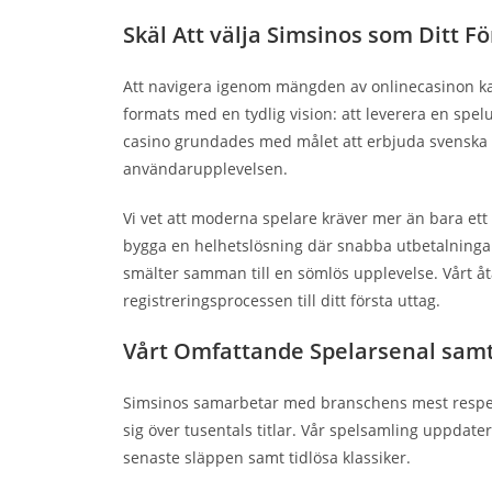
Skäl Att välja Simsinos som Ditt F
Att navigera igenom mängden av onlinecasinon k
formats med en tydlig vision: att leverera en spe
casino grundades med målet att erbjuda svenska spe
användarupplevelsen.
Vi vet att moderna spelare kräver mer än bara ett 
bygga en helhetslösning där snabba utbetalninga
smälter samman till en sömlös upplevelse. Vårt åta
registreringsprocessen till ditt första uttag.
Vårt Omfattande Spelarsenal samt
Simsinos samarbetar med branschens mest respekte
sig över tusentals titlar. Vår spelsamling uppdatera
senaste släppen samt tidlösa klassiker.