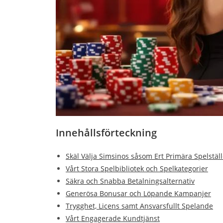
Innehållsförteckning
Skäl Välja Simsinos såsom Ert Primära Spelstäl
Vårt Stora Spelbibliotek och Spelkategorier
Säkra och Snabba Betalningsalternativ
Generösa Bonusar och Löpande Kampanjer
Trygghet, Licens samt Ansvarsfullt Spelande
Vårt Engagerade Kundtjänst