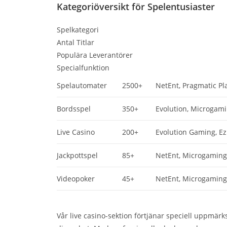
Kategoriöversikt för Spelentusiaster
Spelkategori
Antal Titlar
Populära Leverantörer
Specialfunktion
Spelautomater
2500+
NetEnt, Pragmatic Pla
Bordsspel
350+
Evolution, Microgam
Live Casino
200+
Evolution Gaming, Ez
Jackpottspel
85+
NetEnt, Microgaming
Videopoker
45+
NetEnt, Microgaming
Vår live casino-sektion förtjänar speciell uppmärk