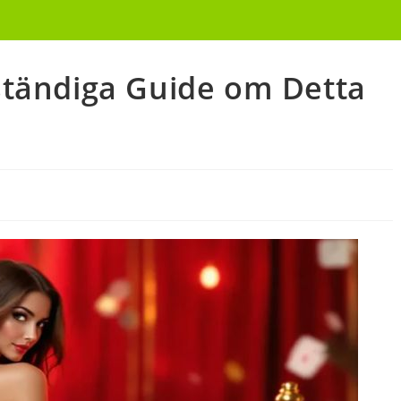
lständiga Guide om Detta