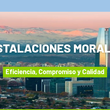
STALACIONES MORA
Eficiencia, Compromiso y Calidad