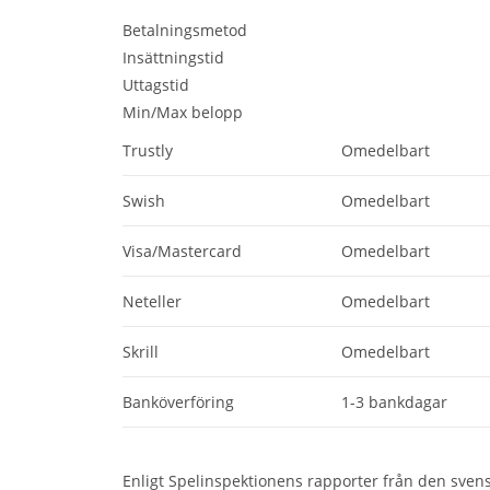
Betalningsmetod
Insättningstid
Uttagstid
Min/Max belopp
Trustly
Omedelbart
Swish
Omedelbart
Visa/Mastercard
Omedelbart
Neteller
Omedelbart
Skrill
Omedelbart
Banköverföring
1-3 bankdagar
Enligt Spelinspektionens rapporter från den sven