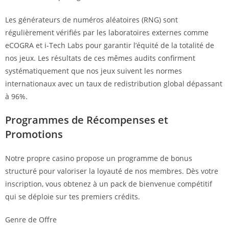
Les générateurs de numéros aléatoires (RNG) sont
régulièrement vérifiés par les laboratoires externes comme
eCOGRA et i-Tech Labs pour garantir l’équité de la totalité de
nos jeux. Les résultats de ces mêmes audits confirment
systématiquement que nos jeux suivent les normes
internationaux avec un taux de redistribution global dépassant
à 96%.
Programmes de Récompenses et
Promotions
Notre propre casino propose un programme de bonus
structuré pour valoriser la loyauté de nos membres. Dès votre
inscription, vous obtenez à un pack de bienvenue compétitif
qui se déploie sur tes premiers crédits.
Genre de Offre