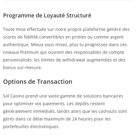
Programme de Loyauté Structuré
Toute mise effectuée sur notre propre plateforme génère des
scores de fidélité convertibles en primes ou comme argent
authentique. Mieux vous misez, plus tu progressez dans ces
niveaux Premium qui ouvrent des responsables de compte
personnalisés, les limites de withdrawal augmentées et des
bonus sur-mesure.
Options de Transaction
Sol Casino prend une vaste gamme de solutions bancaires
pour optimiser vos paiements. Les dépôts restent
généralement immédiats, tandis alors que les cashouts sont
gérés dans ce délai maximum de 24 heures pour les
portefeuilles électroniques.