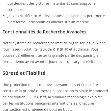
qui désirent des victoires instantanés sans approche
complexe
Jeux Exclusifs
: Titres développés spécialement pour notre
plateforme, indisponibles ailleurs sur un marché
Fonctionnalités de Recherche Avancées
Notre système de recherche permet de organiser les jeux par
fournisseur, volatilité, taux de RTP (RTP) et audience. Vous
pouvez pareillement tester la grande partie des gaming en
format démo avant avant d’ jouer avec un l’argent véritable.
Sûreté et Fiabilité
Une protection de les données personnelles et financières
constitue la priorité numéro un. Sol Casino exploite le standard
de encryption SSL 256 bits, la similaire technologie exploitée
par les institutions bancaires internationales. Chacune
transaction est protégée de bout en bout.