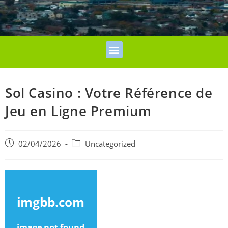
Sol Casino : Votre Référence de
Jeu en Ligne Premium
02/04/2026
Uncategorized