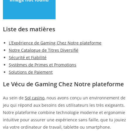
Liste des matières
L’Expérience de Gaming Chez Notre plateforme
Notre Catalogue de Titres Diversifié
Sécurité et Fiabilité
Systèmes de Primes et Promotions
Solutions de Paiement
Le Vécu de Gaming Chez Notre plateforme
Au sein de
Sol casino
, nous avons conçu un environnement de
jeu qui répond aux besoins des utilisateurs les très exigeants.
Notre plateforme combine technologie moderne et ergonomie
intuitive pour assurer une expérience sans faille, que tu jouiez
via votre ordinateur de travail, tablette ou smartphone.