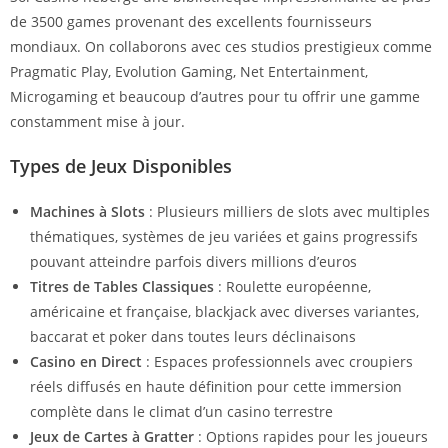
de 3500 games provenant des excellents fournisseurs
mondiaux. On collaborons avec ces studios prestigieux comme
Pragmatic Play, Evolution Gaming, Net Entertainment,
Microgaming et beaucoup d’autres pour tu offrir une gamme
constamment mise à jour.
Types de Jeux Disponibles
Machines à Slots
: Plusieurs milliers de slots avec multiples
thématiques, systèmes de jeu variées et gains progressifs
pouvant atteindre parfois divers millions d’euros
Titres de Tables Classiques
: Roulette européenne,
américaine et française, blackjack avec diverses variantes,
baccarat et poker dans toutes leurs déclinaisons
Casino en Direct
: Espaces professionnels avec croupiers
réels diffusés en haute définition pour cette immersion
complète dans le climat d’un casino terrestre
Jeux de Cartes à Gratter
: Options rapides pour les joueurs