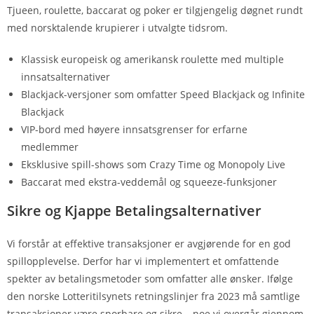
Tjueen, roulette, baccarat og poker er tilgjengelig døgnet rundt
med norsktalende krupierer i utvalgte tidsrom.
Klassisk europeisk og amerikansk roulette med multiple
innsatsalternativer
Blackjack-versjoner som omfatter Speed Blackjack og Infinite
Blackjack
VIP-bord med høyere innsatsgrenser for erfarne
medlemmer
Eksklusive spill-shows som Crazy Time og Monopoly Live
Baccarat med ekstra-veddemål og squeeze-funksjoner
Sikre og Kjappe Betalingsalternativer
Vi forstår at effektive transaksjoner er avgjørende for en god
spillopplevelse. Derfor har vi implementert et omfattende
spekter av betalingsmetoder som omfatter alle ønsker. Ifølge
den norske Lotteritilsynets retningslinjer fra 2023 må samtlige
transaksjoner være sporbare og sikre – noe vi overgår gjennom