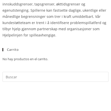
innskuddsgrenser, tapsgrenser, økttidsgrenser og
egenutstenging. Spillerne kan fastsette daglige, ukentlige eller
månedlige begrensninger som trer i kraft umiddelbart. Vår
kundestøtteteam er trent i å identifisere problemspillatferd og
tilbyr hjelp gjennom partnerskap med organisasjoner som
Hjelpelinjen for spilleavhengige.
Carrito
No hay productos en el carrito.