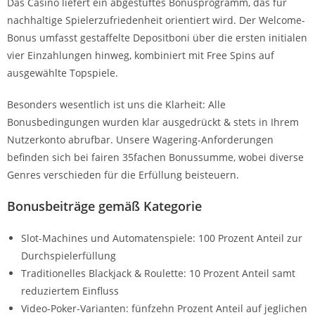
Das Casino liefert ein abgestuftes Bonusprogramm, das für
nachhaltige Spielerzufriedenheit orientiert wird. Der Welcome-
Bonus umfasst gestaffelte Depositboni über die ersten initialen
vier Einzahlungen hinweg, kombiniert mit Free Spins auf
ausgewählte Topspiele.
Besonders wesentlich ist uns die Klarheit: Alle
Bonusbedingungen wurden klar ausgedrückt & stets in Ihrem
Nutzerkonto abrufbar. Unsere Wagering-Anforderungen
befinden sich bei fairen 35fachen Bonussumme, wobei diverse
Genres verschieden für die Erfüllung beisteuern.
Bonusbeiträge gemäß Kategorie
Slot-Machines und Automatenspiele: 100 Prozent Anteil zur
Durchspielerfüllung
Traditionelles Blackjack & Roulette: 10 Prozent Anteil samt
reduziertem Einfluss
Video-Poker-Varianten: fünfzehn Prozent Anteil auf jeglichen