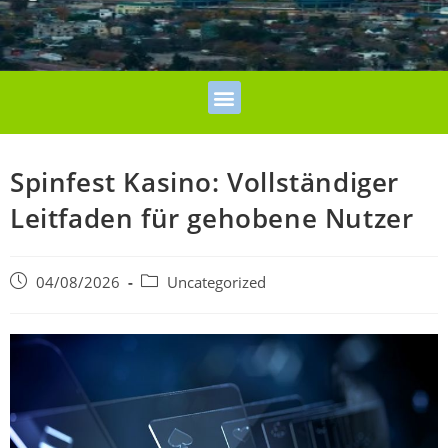
Spinfest Kasino: Vollständiger
Leitfaden für gehobene Nutzer
04/08/2026
Uncategorized