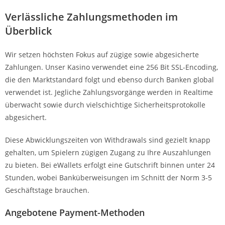
Verlässliche Zahlungsmethoden im
Überblick
Wir setzen höchsten Fokus auf zügige sowie abgesicherte
Zahlungen. Unser Kasino verwendet eine 256 Bit SSL-Encoding,
die den Marktstandard folgt und ebenso durch Banken global
verwendet ist. Jegliche Zahlungsvorgänge werden in Realtime
überwacht sowie durch vielschichtige Sicherheitsprotokolle
abgesichert.
Diese Abwicklungszeiten von Withdrawals sind gezielt knapp
gehalten, um Spielern zügigen Zugang zu Ihre Auszahlungen
zu bieten. Bei eWallets erfolgt eine Gutschrift binnen unter 24
Stunden, wobei Banküberweisungen im Schnitt der Norm 3-5
Geschäftstage brauchen.
Angebotene Payment-Methoden