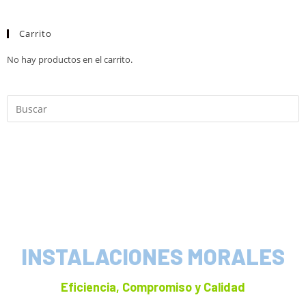
Carrito
No hay productos en el carrito.
INSTALACIONES MORALES
Eficiencia, Compromiso y Calidad