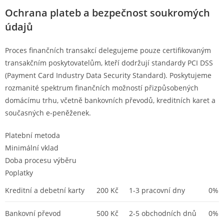
Ochrana plateb a bezpečnost soukromých
údajů
Proces finančních transakcí delegujeme pouze certifikovaným
transakčním poskytovatelům, kteří dodržují standardy PCI DSS
(Payment Card Industry Data Security Standard). Poskytujeme
rozmanité spektrum finančních možností přizpůsobených
domácímu trhu, včetně bankovních převodů, kreditních karet a
současných e-peněženek.
Platební metoda
Minimální vklad
Doba procesu výběru
Poplatky
Kreditní a debetní karty
200 Kč
1-3 pracovní dny
0%
Bankovní převod
500 Kč
2-5 obchodních dnů
0%