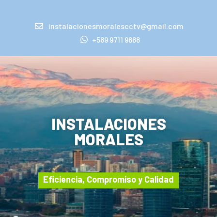
instalacionesmoralescctv@gmail.com
+569 9711 9868
INSTALACIONES
MORALES
Eficiencia, Compromiso y Calidad