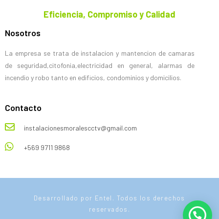
Eficiencia, Compromiso y Calidad
Nosotros
La empresa se trata de instalacion y mantencion de camaras
de seguridad,citofonia,electricidad en general, alarmas de
incendio y robo tanto en edificios, condominios y domicilios.
Contacto
instalacionesmoralescctv@gmail.com
+569 9711 9868
Desarrollado por Entel. Todos los derechos
reservados.