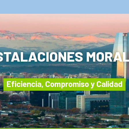
STALACIONES MORA
Eficiencia, Compromiso y Calidad