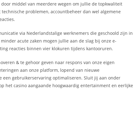
 door middel van meerdere wegen om jullie de topkwaliteit
eft technische problemen, accountbeheer dan wel algemene
acties.
municatie via Nederlandstalige werknemers die geschoold zijn in
 minder acute zaken mogen jullie aan de slag bij onze e-
ing reacties binnen vier klokuren tijdens kantooruren.
innoveren & te gehoor geven naar respons van onze eigen
beteringen aan onze platform, lopend van nieuwe
 een gebruikerservaring optimaliseren. Sluit jij aan onder
op het casino aangaande hoogwaardig entertainment en eerlijke