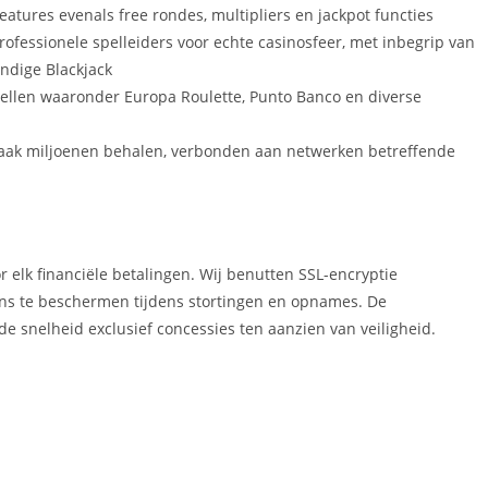
eatures evenals free rondes, multipliers en jackpot functies
ofessionele spelleiders voor echte casinosfeer, met inbegrip van
indige Blackjack
pellen waaronder Europa Roulette, Punto Banco en diverse
vaak miljoenen behalen, verbonden aan netwerken betreffende
or elk financiële betalingen. Wij benutten SSL-encryptie
ens te beschermen tijdens stortingen en opnames. De
e snelheid exclusief concessies ten aanzien van veiligheid.