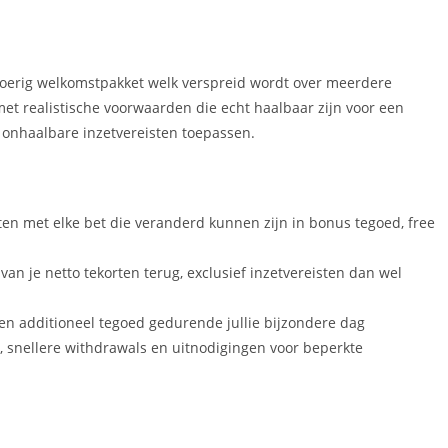
voerig welkomstpakket welk verspreid wordt over meerdere
t realistische voorwaarden die echt haalbaar zijn voor een
e onhaalbare inzetvereisten toepassen.
n met elke bet die veranderd kunnen zijn in bonus tegoed, free
n je netto tekorten terug, exclusief inzetvereisten dan wel
en additioneel tegoed gedurende jullie bijzondere dag
snellere withdrawals en uitnodigingen voor beperkte