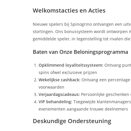
Welkomstacties en Acties
Nieuwe spelers bij Spinogrino ontvangen een uit
stortingen. Ons bonussysteem wordt ontworpen me
gemiddelde speler, in tegenstelling tot rivalen di
Baten van Onze Beloningsprogramma
Opklimmend loyaliteitssysteem:
Ontvang punte
spins ofwel exclusieve prijzen
Wekelijkse cashback:
Ontvang een percentage va
voorwaarden
Verjaardagscadeaus:
Persoonlijke geschenken 
VIP behandeling:
Toegewijde klantenmanagers, 
evenementen aangaande trouwe deelnemers
Deskundige Ondersteuning