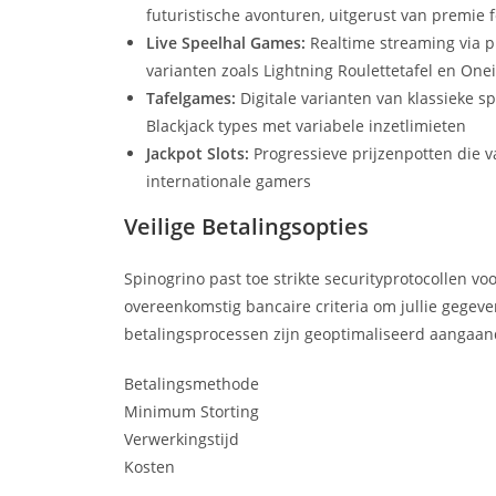
futuristische avonturen, uitgerust van premie f
Live Speelhal Games:
Realtime streaming via pr
varianten zoals Lightning Roulettetafel en One
Tafelgames:
Digitale varianten van klassieke s
Blackjack types met variabele inzetlimieten
Jackpot Slots:
Progressieve prijzenpotten die 
internationale gamers
Veilige Betalingsopties
Spinogrino past toe strikte securityprotocollen vo
overeenkomstig bancaire criteria om jullie gegev
betalingsprocessen zijn geoptimaliseerd aangaand
Betalingsmethode
Minimum Storting
Verwerkingstijd
Kosten