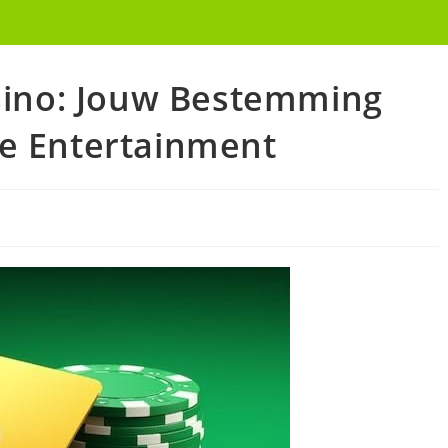
sino: Jouw Bestemming
 Entertainment