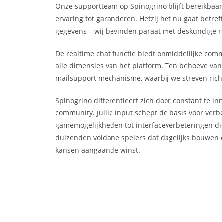
Onze supportteam op Spinogrino blijft bereikbaar
ervaring tot garanderen. Hetzij het nu gaat betr
gegevens – wij bevinden paraat met deskundige re
De realtime chat functie biedt onmiddellijke com
alle dimensies van het platform. Ten behoeve van
mailsupport mechanisme, waarbij we streven richt
Spinogrino differentieert zich door constant te 
community. Jullie input schept de basis voor ver
gamemogelijkheden tot interfaceverbeteringen die
duizenden voldane spelers dat dagelijks bouwen 
kansen aangaande winst.