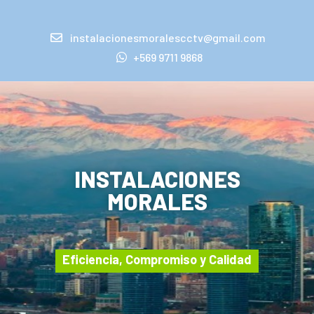
instalacionesmoralescctv@gmail.com
+569 9711 9868
INSTALACIONES
MORALES
Eficiencia, Compromiso y Calidad