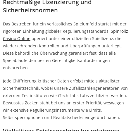
Rechtmäßige Lizenzierung und
Sicherheitsnormen
Das Bestreben für ein verlässliches Spielumfeld startet mit der
rigorosen Einhaltung globaler Regulierungsstandards.
Spinrollz
Casino Online
operiert unter einer offiziellen Spiellizenz, die
wiederkehrenden Kontrollen und Überprüfungen unterliegt.
Diese behördliche Überwachung garantiert fest, dass alle
Spielabläufe den besten Gerechtigkeitsanforderungen
entsprechen.
Jede Chiffrierung kritischer Daten erfolgt mittels aktuellster
Sicherheitstechnik, wobei unsere Zufallszahlengeneratoren von
externen Testinstituten wie iTech Labs Labs zertifiziert werden.
Bewusstes Zocken steht bei uns an erster Priorität, weswegen
wir extensive Regulierungsinstrumente wie Limits,
Selbstsperroptionen und Realitätschecks eingeführt haben.
Vielfältiges Spielrepertoire für erfahrene