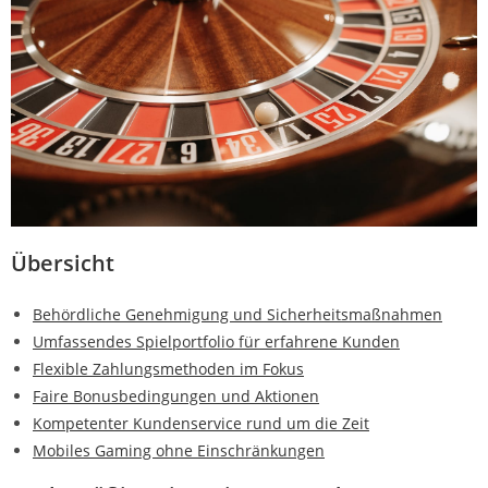
Übersicht
Behördliche Genehmigung und Sicherheitsmaßnahmen
Umfassendes Spielportfolio für erfahrene Kunden
Flexible Zahlungsmethoden im Fokus
Faire Bonusbedingungen und Aktionen
Kompetenter Kundenservice rund um die Zeit
Mobiles Gaming ohne Einschränkungen