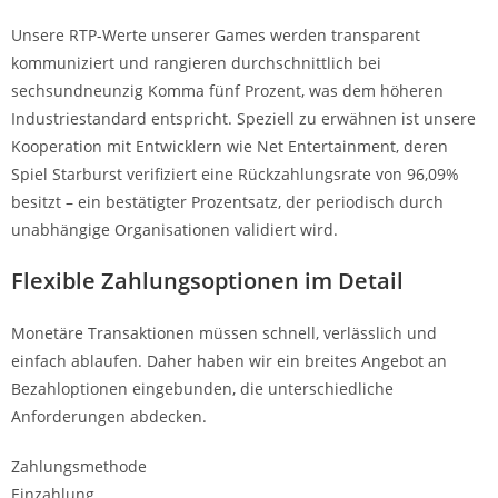
Unsere RTP-Werte unserer Games werden transparent
kommuniziert und rangieren durchschnittlich bei
sechsundneunzig Komma fünf Prozent, was dem höheren
Industriestandard entspricht. Speziell zu erwähnen ist unsere
Kooperation mit Entwicklern wie Net Entertainment, deren
Spiel Starburst verifiziert eine Rückzahlungsrate von 96,09%
besitzt – ein bestätigter Prozentsatz, der periodisch durch
unabhängige Organisationen validiert wird.
Flexible Zahlungsoptionen im Detail
Monetäre Transaktionen müssen schnell, verlässlich und
einfach ablaufen. Daher haben wir ein breites Angebot an
Bezahloptionen eingebunden, die unterschiedliche
Anforderungen abdecken.
Zahlungsmethode
Einzahlung