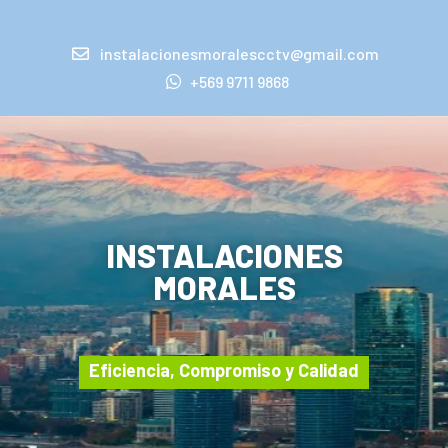
instalacionesmoralescctv@gmail.com
+569 9711 9868
INSTALACIONES
MORALES
Eficiencia, Compromiso y Calidad