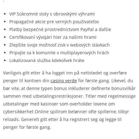
VIP Súkromné stoly s obrovskými výhrami
Propagačné akcie pre verných používateľov
Platby bezpečné prostredníctvom PayPal a ďalšie
Certifikovaní vývojári hier za našimi hrami
Zlepšite svoje možnosť zisk v webových stávkach
Pripojte sa k komunite v multiplayerových hrách
Lokalizovaná služba kdekoľvek hráte
Vanligvis gitt etter å ha logget inn på nettstedet og overføre
penger til kontoen din
casino verde
for første gang. Likevel, du
bør vite, at denne typen bonus inkluderer definerte bonusvilkår
sammen med utbetalingsrestriksjoner. Titler med regelmessige
utbetalinger med kasinoer som overholder lovene om
cybersikkerhet Online spillrom belønner ofte spillerne, tilbyr
reloads. Generelt gitt etter å ha registrert seg og legge til
penger for første gang.