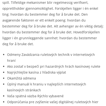
spill. Tilfeldige mekanismer blir regelmessig verifisert,
opprettholder gjennomsiktighet. Forskjellen ligger i én enkel
ting: hvordan du bestemmer deg for å bruke det. Den
avgjørende faktoren er ett enkelt poeng: hvordan du
bestemmer deg for å bruke det. Alt avhenger av én viktig detalj:
hvordan du bestemmer deg for å bruke det. Hovedforskjellen
ligger i én grunnleggende sannhet: hvordan du bestemmer
deg for å bruke det.
Odmeny Zavádzania ruletových techník v internetových
hraní
Ako zostať v bezpečí pri hazardných hrách kasínovej rulete
Najrýchlejšie kasína z hľadiska výplat
Okamžitá odmena
Úplný manuál k hraniu v najlepších internetových
kasínových stránkach
Vaša spätná väzba Rýchlo vybavené
Odporúčania pre zvýšenie vašej digitálnej ruletových hier