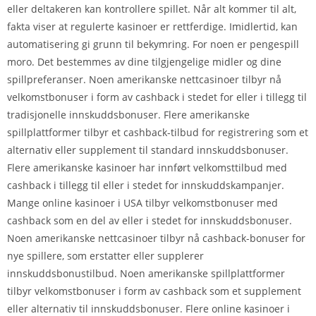
eller deltakeren kan kontrollere spillet. Når alt kommer til alt,
fakta viser at regulerte kasinoer er rettferdige. Imidlertid, kan
automatisering gi grunn til bekymring. For noen er pengespill
moro. Det bestemmes av dine tilgjengelige midler og dine
spillpreferanser. Noen amerikanske nettcasinoer tilbyr nå
velkomstbonuser i form av cashback i stedet for eller i tillegg til
tradisjonelle innskuddsbonuser. Flere amerikanske
spillplattformer tilbyr et cashback-tilbud for registrering som et
alternativ eller supplement til standard innskuddsbonuser.
Flere amerikanske kasinoer har innført velkomsttilbud med
cashback i tillegg til eller i stedet for innskuddskampanjer.
Mange online kasinoer i USA tilbyr velkomstbonuser med
cashback som en del av eller i stedet for innskuddsbonuser.
Noen amerikanske nettcasinoer tilbyr nå cashback-bonuser for
nye spillere, som erstatter eller supplerer
innskuddsbonustilbud. Noen amerikanske spillplattformer
tilbyr velkomstbonuser i form av cashback som et supplement
eller alternativ til innskuddsbonuser. Flere online kasinoer i