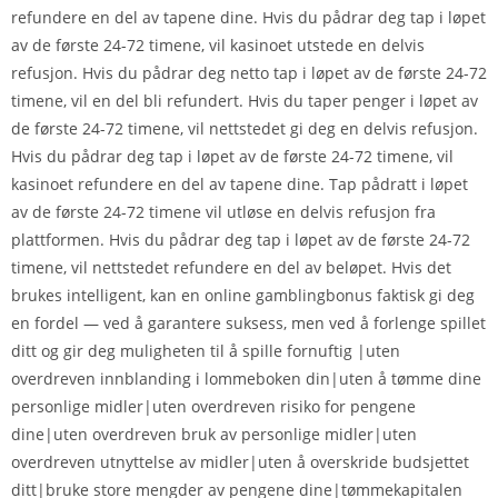
refundere en del av tapene dine. Hvis du pådrar deg tap i løpet
av de første 24-72 timene, vil kasinoet utstede en delvis
refusjon. Hvis du pådrar deg netto tap i løpet av de første 24-72
timene, vil en del bli refundert. Hvis du taper penger i løpet av
de første 24-72 timene, vil nettstedet gi deg en delvis refusjon.
Hvis du pådrar deg tap i løpet av de første 24-72 timene, vil
kasinoet refundere en del av tapene dine. Tap pådratt i løpet
av de første 24-72 timene vil utløse en delvis refusjon fra
plattformen. Hvis du pådrar deg tap i løpet av de første 24-72
timene, vil nettstedet refundere en del av beløpet. Hvis det
brukes intelligent, kan en online gamblingbonus faktisk gi deg
en fordel — ved å garantere suksess, men ved å forlenge spillet
ditt og gir deg muligheten til å spille fornuftig |uten
overdreven innblanding i lommeboken din|uten å tømme dine
personlige midler|uten overdreven risiko for pengene
dine|uten overdreven bruk av personlige midler|uten
overdreven utnyttelse av midler|uten å overskride budsjettet
ditt|bruke store mengder av pengene dine|tømmekapitalen