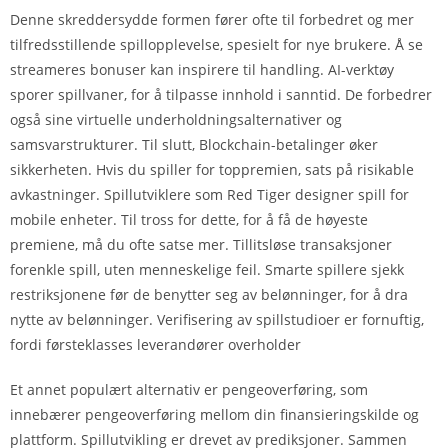
Denne skreddersydde formen fører ofte til forbedret og mer
tilfredsstillende spillopplevelse, spesielt for nye brukere. Å se
streameres bonuser kan inspirere til handling. AI-verktøy
sporer spillvaner, for å tilpasse innhold i sanntid. De forbedrer
også sine virtuelle underholdningsalternativer og
samsvarstrukturer. Til slutt, Blockchain-betalinger øker
sikkerheten. Hvis du spiller for toppremien, sats på risikable
avkastninger. Spillutviklere som Red Tiger designer spill for
mobile enheter. Til tross for dette, for å få de høyeste
premiene, må du ofte satse mer. Tillitsløse transaksjoner
forenkle spill, uten menneskelige feil. Smarte spillere sjekk
restriksjonene før de benytter seg av belønninger, for å dra
nytte av belønninger. Verifisering av spillstudioer er fornuftig,
fordi førsteklasses leverandører overholder
Et annet populært alternativ er pengeoverføring, som
innebærer pengeoverføring mellom din finansieringskilde og
plattform. Spillutvikling er drevet av prediksjoner. Sammen