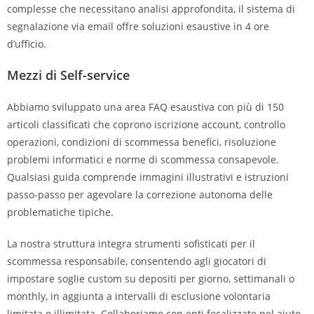
complesse che necessitano analisi approfondita, il sistema di
segnalazione via email offre soluzioni esaustive in 4 ore
d’ufficio.
Mezzi di Self-service
Abbiamo sviluppato una area FAQ esaustiva con più di 150
articoli classificati che coprono iscrizione account, controllo
operazioni, condizioni di scommessa benefici, risoluzione
problemi informatici e norme di scommessa consapevole.
Qualsiasi guida comprende immagini illustrativi e istruzioni
passo-passo per agevolare la correzione autonoma delle
problematiche tipiche.
La nostra struttura integra strumenti sofisticati per il
scommessa responsabile, consentendo agli giocatori di
impostare soglie custom su depositi per giorno, settimanali o
monthly, in aggiunta a intervalli di esclusione volontaria
limitata o illimitata. Collaboriamo con enti focalizzate nel aiuto