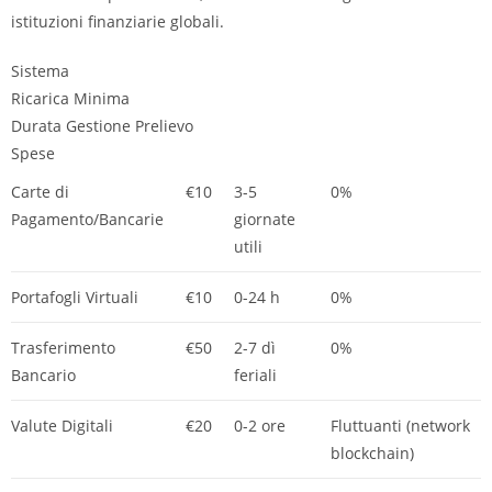
istituzioni finanziarie globali.
Sistema
Ricarica Minima
Durata Gestione Prelievo
Spese
Carte di
€10
3-5
0%
Pagamento/Bancarie
giornate
utili
Portafogli Virtuali
€10
0-24 h
0%
Trasferimento
€50
2-7 dì
0%
Bancario
feriali
Valute Digitali
€20
0-2 ore
Fluttuanti (network
blockchain)