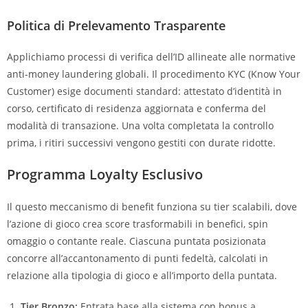
Politica di Prelevamento Trasparente
Applichiamo processi di verifica dell’ID allineate alle normative
anti-money laundering globali. Il procedimento KYC (Know Your
Customer) esige documenti standard: attestato d’identità in
corso, certificato di residenza aggiornata e conferma del
modalità di transazione. Una volta completata la controllo
prima, i ritiri successivi vengono gestiti con durate ridotte.
Programma Loyalty Esclusivo
Il questo meccanismo di benefit funziona su tier scalabili, dove
l’azione di gioco crea score trasformabili in benefici, spin
omaggio o contante reale. Ciascuna puntata posizionata
concorre all’accantonamento di punti fedeltà, calcolati in
relazione alla tipologia di gioco e all’importo della puntata.
Tier Bronzo:
Entrata base alla sistema con bonus a