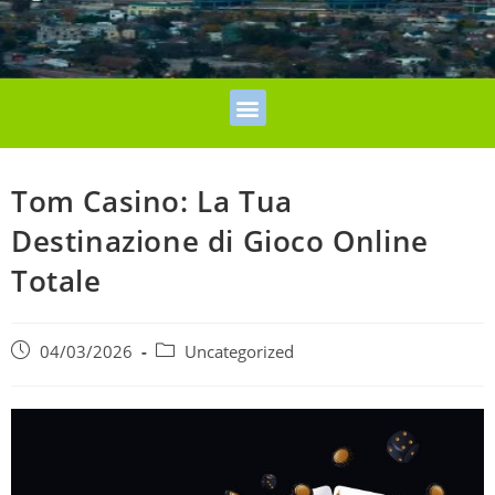
Tom Casino: La Tua
Destinazione di Gioco Online
Totale
04/03/2026
Uncategorized