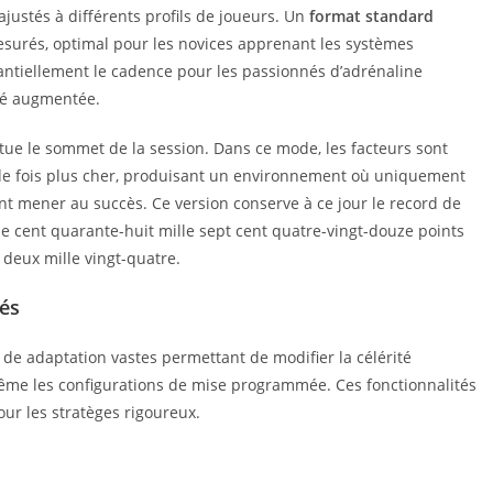
ajustés à différents profils de joueurs. Un
format standard
surés, optimal pour les novices apprenant les systèmes
ntiellement le cadence pour les passionnés d’adrénaline
ité augmentée.
itue le sommet de la session. Dans ce mode, les facteurs sont
 de fois plus cher, produisant un environnement où uniquement
nt mener au succès. Ce version conserve à ce jour le record de
cent quarante-huit mille sept cent quatre-vingt-douze points
 deux mille vingt-quatre.
és
 de adaptation vastes permettant de modifier la célérité
 même les configurations de mise programmée. Ces fonctionnalités
ur les stratèges rigoureux.