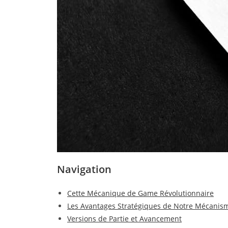
Navigation
Cette Mécanique de Game Révolutionnaire
Les Avantages Stratégiques de Notre Mécanis
Versions de Partie et Avancement