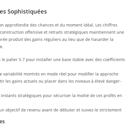
ies Sophistiquées
on approfondie des chances et du moment idéal. Les chiffres
 construction offensive et retraits stratégiques maintiennent une
brée produit des gains réguliers au lieu que de hasarder la
e.
s le palier 5-7 pour installer une base stable avec des coefficients
de variabilité montrés en mode réel pour modifier la approche
tir les gains actuels ou placer dans les niveaux à élevé danger-
 instants stratégiques pour sécuriser la moitié de ces profits en
n objectif de revenu avant de débuter et suivez-le strictement
es