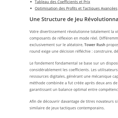
Tableau des Coefficients et Prix
Optimisation des Profits et Tactiques Avancées
Une Structure de Jeu Révolutionna
Votre divertissement révolutionne totalement la 
composants de réflexion en mode réel. Différemm
exclusivement sur le aléatoire,
Tower Rush
propose
round exige une décision réfléchie : construire, d
Le fondement fondamental se base sur un disposit
considérablement les coefficients. Les utilisateu
ressources digitales, générant une mécanique cap
méthode combinée a fut créée après deux ans de r
garantissant un balance optimal entre compétence 
Afin de découvrir davantage de titres novateurs s
similaire de jeux tactiques contemporains.