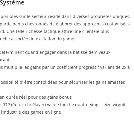
 Système
sponibles sur le secteur réside dans diverses propriétés uniques.
 participants chevronnés de élaborer des approches customisées
. Une telle richesse tactique attire une clientèle plus
uelle associée du excitation du game.
 déterminent quand engager dans la bâtisse de niveaux
urants
s multiplie les gains par un coefficient progressif variant de 2x à
possibilité d’ être consolidées pour sécuriser les gains amassés
 en durée réel pour des gains bonus
e RTP (Return to Player) validé touche quatre-vingt-seize virguit
l’industrie des games en ligne