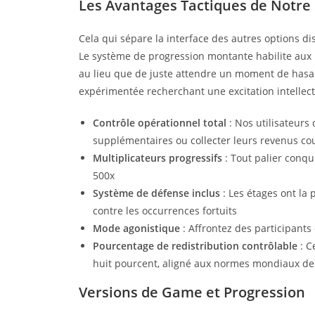
Les Avantages Tactiques de Notre
Cela qui sépare la interface des autres options di
Le système de progression montante habilite aux
au lieu que de juste attendre un moment de hasard
expérimentée recherchant une excitation intellect
Contrôle opérationnel total
: Nos utilisateurs
supplémentaires ou collecter leurs revenus co
Multiplicateurs progressifs
: Tout palier conqui
500x
Système de défense inclus
: Les étages ont la 
contre les occurrences fortuits
Mode agonistique
: Affrontez des participants
Pourcentage de redistribution contrôlable
: C
huit pourcent, aligné aux normes mondiaux de 
Versions de Game et Progression