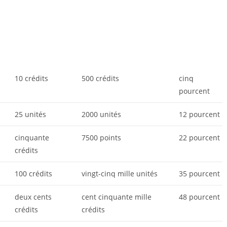
10 crédits
500 crédits
cinq
pourcent
25 unités
2000 unités
12 pourcent
cinquante
7500 points
22 pourcent
crédits
100 crédits
vingt-cinq mille unités
35 pourcent
deux cents
cent cinquante mille
48 pourcent
crédits
crédits