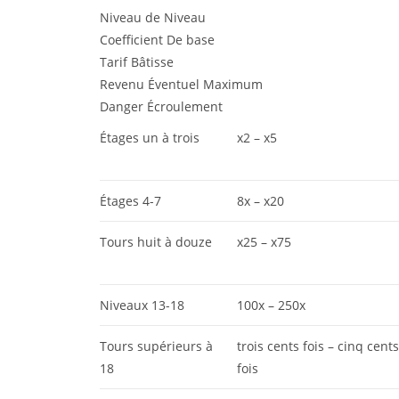
Niveau de Niveau
Coefficient De base
Tarif Bâtisse
Revenu Éventuel Maximum
Danger Écroulement
Étages un à trois
x2 – x5
Étages 4-7
8x – x20
Tours huit à douze
x25 – x75
Niveaux 13-18
100x – 250x
Tours supérieurs à
trois cents fois – cinq cents
18
fois