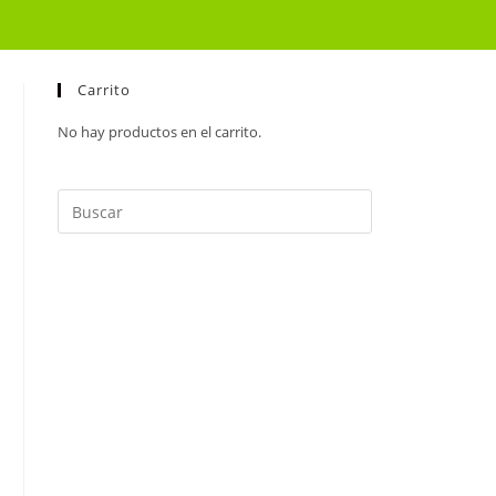
Carrito
No hay productos en el carrito.