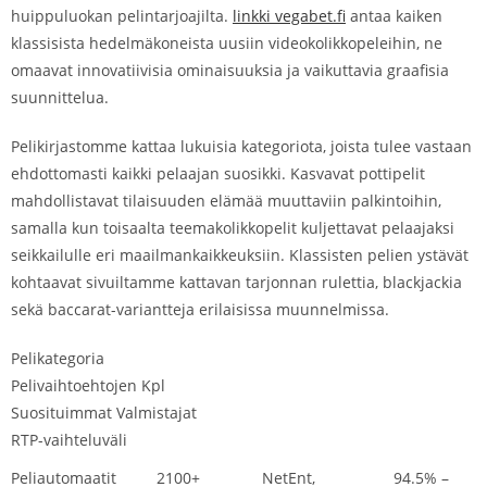
huippuluokan pelintarjoajilta.
linkki vegabet.fi
antaa kaiken
klassisista hedelmäkoneista uusiin videokolikkopeleihin, ne
omaavat innovatiivisia ominaisuuksia ja vaikuttavia graafisia
suunnittelua.
Pelikirjastomme kattaa lukuisia kategoriota, joista tulee vastaan
ehdottomasti kaikki pelaajan suosikki. Kasvavat pottipelit
mahdollistavat tilaisuuden elämää muuttaviin palkintoihin,
samalla kun toisaalta teemakolikkopelit kuljettavat pelaajaksi
seikkailulle eri maailmankaikkeuksiin. Klassisten pelien ystävät
kohtaavat sivuiltamme kattavan tarjonnan rulettia, blackjackia
sekä baccarat-variantteja erilaisissa muunnelmissa.
Pelikategoria
Pelivaihtoehtojen Kpl
Suosituimmat Valmistajat
RTP-vaihteluväli
Peliautomaatit
2100+
NetEnt,
94.5% –