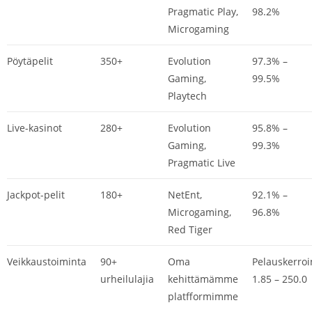
Pragmatic Play,
98.2%
Microgaming
Pöytäpelit
350+
Evolution
97.3% –
Gaming,
99.5%
Playtech
Live-kasinot
280+
Evolution
95.8% –
Gaming,
99.3%
Pragmatic Live
Jackpot-pelit
180+
NetEnt,
92.1% –
Microgaming,
96.8%
Red Tiger
Veikkaustoiminta
90+
Oma
Pelauskerroi
urheilulajia
kehittämämme
1.85 – 250.0
platfformimme