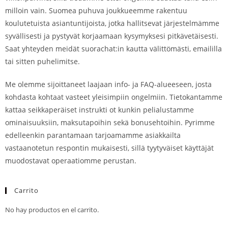
milloin vain. Suomea puhuva joukkueemme rakentuu
koulutetuista asiantuntijoista, jotka hallitsevat järjestelmämme
syvällisesti ja pystyvät korjaamaan kysymyksesi pitkävetäisesti.
Saat yhteyden meidät suorachat:in kautta välittömästi, emaililla
tai sitten puhelimitse.
Me olemme sijoittaneet laajaan info- ja FAQ-alueeseen, josta
kohdasta kohtaat vasteet yleisimpiin ongelmiin. Tietokantamme
kattaa seikkaperäiset instrukti ot kunkin pelialustamme
ominaisuuksiin, maksutapoihin sekä bonusehtoihin. Pyrimme
edelleenkin parantamaan tarjoamamme asiakkailta
vastaanotetun respontin mukaisesti, sillä tyytyväiset käyttäjät
muodostavat operaatiomme perustan.
Carrito
No hay productos en el carrito.