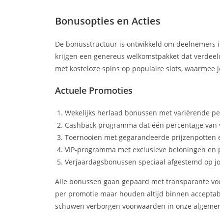
Bonusopties en Acties
De bonusstructuur is ontwikkeld om deelnemers in
krijgen een genereus welkomstpakket dat verdeeld
met kosteloze spins op populaire slots, waarmee 
Actuele Promoties
Wekelijks herlaad bonussen met variërende pe
Cashback programma dat één percentage van v
Toernooien met gegarandeerde prijzenpotten en
VIP-programma met exclusieve beloningen en 
Verjaardagsbonussen speciaal afgestemd op j
Alle bonussen gaan gepaard met transparante voo
per promotie maar houden altijd binnen acceptabe
schuwen verborgen voorwaarden in onze algeme