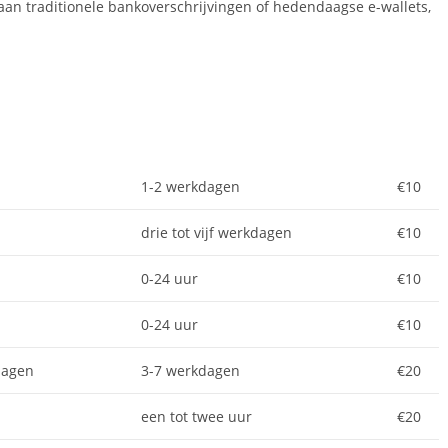
aan traditionele bankoverschrijvingen of hedendaagse e-wallets,
1-2 werkdagen
€10
drie tot vijf werkdagen
€10
0-24 uur
€10
0-24 uur
€10
dagen
3-7 werkdagen
€20
een tot twee uur
€20