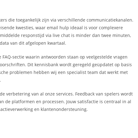
s die toegankelijk zijn via verschillende communicatiekanalen.
deisende kwesties, waar email hulp ideaal is voor complexere
middelde responstijd via live chat is minder dan twee minuten,
data van dit afgelopen kwartaal.
e FAQ-sectie waarin antwoorden staan op veelgestelde vragen
lvoorschriften. Dit kennisbank wordt geregeld geüpdatet op basis
ische problemen hebben wij een specialist team dat werkt met
.
de verbetering van al onze services. Feedback van spelers wordt
n de platformen en processen. Jouw satisfactie is centraal in al
sactieverwerking en klantenondersteuning.