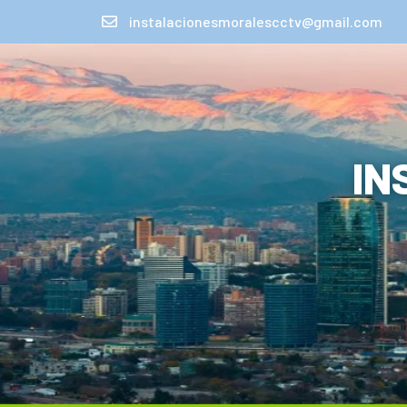
instalacionesmoralescctv@gmail.com
IN