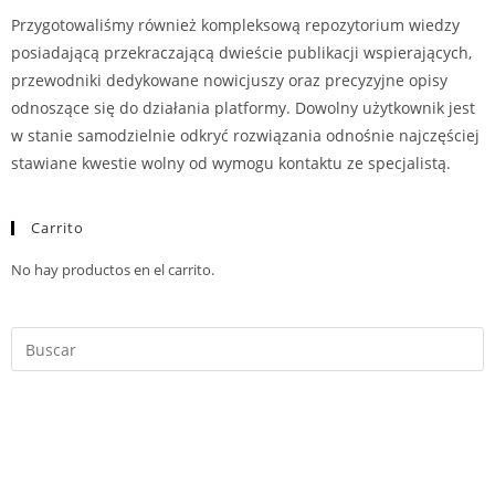
Przygotowaliśmy również kompleksową repozytorium wiedzy
posiadającą przekraczającą dwieście publikacji wspierających,
przewodniki dedykowane nowicjuszy oraz precyzyjne opisy
odnoszące się do działania platformy. Dowolny użytkownik jest
w stanie samodzielnie odkryć rozwiązania odnośnie najczęściej
stawiane kwestie wolny od wymogu kontaktu ze specjalistą.
Carrito
No hay productos en el carrito.