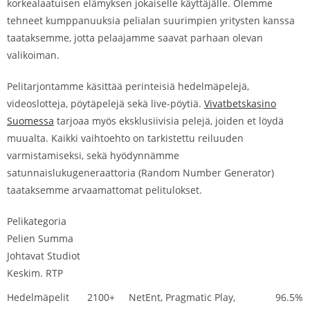
korkealaatuisen elämyksen jokaiselle käyttäjälle. Olemme
tehneet kumppanuuksia pelialan suurimpien yritysten kanssa
taataksemme, jotta pelaajamme saavat parhaan olevan
valikoiman.
Pelitarjontamme käsittää perinteisiä hedelmäpelejä,
videoslotteja, pöytäpelejä sekä live-pöytiä.
Vivatbetskasino
Suomessa
tarjoaa myös eksklusiivisia pelejä, joiden et löydä
muualta. Kaikki vaihtoehto on tarkistettu reiluuden
varmistamiseksi, sekä hyödynnämme
satunnaislukugeneraattoria (Random Number Generator)
taataksemme arvaamattomat pelitulokset.
Pelikategoria
Pelien Summa
Johtavat Studiot
Keskim. RTP
Hedelmäpelit
2100+
NetEnt, Pragmatic Play,
96.5%