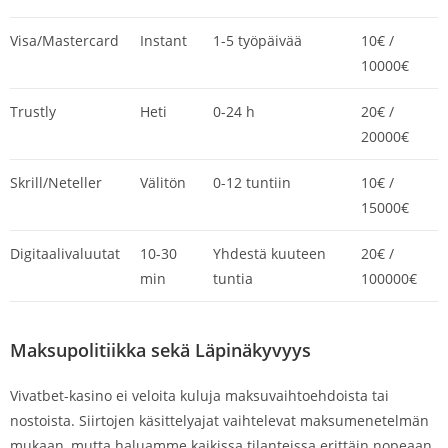
Visa/Mastercard
Instant
1-5 työpäivää
10€ /
10000€
Trustly
Heti
0-24 h
20€ /
20000€
Skrill/Neteller
Välitön
0-12 tuntiin
10€ /
15000€
Digitaalivaluutat
10-30
Yhdestä kuuteen
20€ /
min
tuntia
100000€
Maksupolitiikka sekä Läpinäkyvyys
Vivatbet-kasino ei veloita kuluja maksuvaihtoehdoista tai
nostoista. Siirtojen käsittelyajat vaihtelevat maksumenetelmän
mukaan, mutta haluamme kaikissa tilanteissa erittäin nopeaan