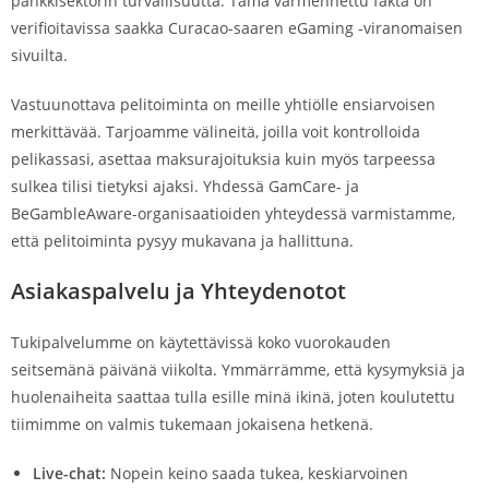
pankkisektorin turvallisuutta. Tämä varmennettu fakta on
verifioitavissa saakka Curacao-saaren eGaming -viranomaisen
sivuilta.
Vastuunottava pelitoiminta on meille yhtiölle ensiarvoisen
merkittävää. Tarjoamme välineitä, joilla voit kontrolloida
pelikassasi, asettaa maksurajoituksia kuin myös tarpeessa
sulkea tilisi tietyksi ajaksi. Yhdessä GamCare- ja
BeGambleAware-organisaatioiden yhteydessä varmistamme,
että pelitoiminta pysyy mukavana ja hallittuna.
Asiakaspalvelu ja Yhteydenotot
Tukipalvelumme on käytettävissä koko vuorokauden
seitsemänä päivänä viikolta. Ymmärrämme, että kysymyksiä ja
huolenaiheita saattaa tulla esille minä ikinä, joten koulutettu
tiimimme on valmis tukemaan jokaisena hetkenä.
Live-chat:
Nopein keino saada tukea, keskiarvoinen