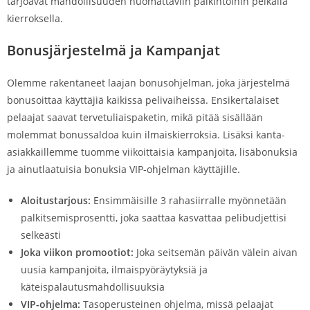
tarjoavat mahdollisuuden huomattaviin palkintoihin pelkällä
kierroksella.
Bonusjärjestelmä ja Kampanjat
Olemme rakentaneet laajan bonusohjelman, joka järjestelmä
bonusoittaa käyttäjiä kaikissa pelivaiheissa. Ensikertalaiset
pelaajat saavat tervetuliaispaketin, mikä pitää sisällään
molemmat bonussaldoa kuin ilmaiskierroksia. Lisäksi kanta-
asiakkaillemme tuomme viikoittaisia kampanjoita, lisäbonuksia
ja ainutlaatuisia bonuksia VIP-ohjelman käyttäjille.
Aloitustarjous:
Ensimmäisille 3 rahasiirralle myönnetään
palkitsemisprosentti, joka saattaa kasvattaa pelibudjettisi
selkeästi
Joka viikon promootiot:
Joka seitsemän päivän välein aivan
uusia kampanjoita, ilmaispyöräytyksiä ja
käteispalautusmahdollisuuksia
VIP-ohjelma:
Tasoperusteinen ohjelma, missä pelaajat