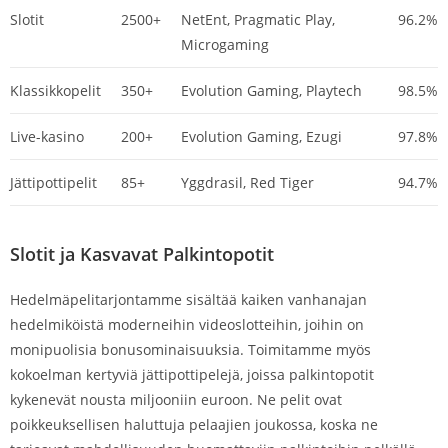
Slotit
2500+
NetEnt, Pragmatic Play,
96.2%
Microgaming
Klassikkopelit
350+
Evolution Gaming, Playtech
98.5%
Live-kasino
200+
Evolution Gaming, Ezugi
97.8%
Jättipottipelit
85+
Yggdrasil, Red Tiger
94.7%
Slotit ja Kasvavat Palkintopotit
Hedelmäpelitarjontamme sisältää kaiken vanhanajan
hedelmiköistä moderneihin videoslotteihin, joihin on
monipuolisia bonusominaisuuksia. Toimitamme myös
kokoelman kertyviä jättipottipelejä, joissa palkintopotit
kykenevät nousta miljooniin euroon. Ne pelit ovat
poikkeuksellisen haluttuja pelaajien joukossa, koska ne