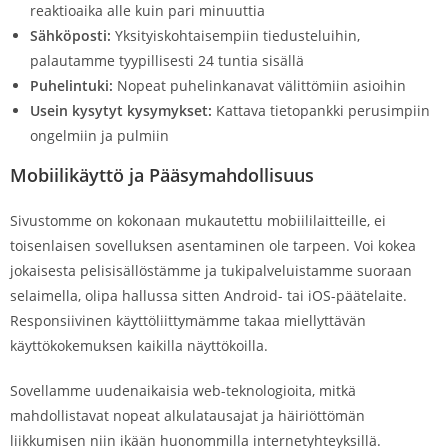
reaktioaika alle kuin pari minuuttia
Sähköposti:
Yksityiskohtaisempiin tiedusteluihin,
palautamme tyypillisesti 24 tuntia sisällä
Puhelintuki:
Nopeat puhelinkanavat välittömiin asioihin
Usein kysytyt kysymykset:
Kattava tietopankki perusimpiin
ongelmiin ja pulmiin
Mobiilikäyttö ja Pääsymahdollisuus
Sivustomme on kokonaan mukautettu mobiililaitteille, ei
toisenlaisen sovelluksen asentaminen ole tarpeen. Voi kokea
jokaisesta pelisisällöstämme ja tukipalveluistamme suoraan
selaimella, olipa hallussa sitten Android- tai iOS-päätelaite.
Responsiivinen käyttöliittymämme takaa miellyttävän
käyttökokemuksen kaikilla näyttökoilla.
Sovellamme uudenaikaisia web-teknologioita, mitkä
mahdollistavat nopeat alkulatausajat ja häiriöttömän
liikkumisen niin ikään huonommilla internetyhteyksillä.