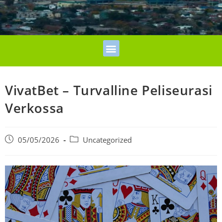
VivatBet – Turvalline Peliseurasi
Verkossa
05/05/2026
Uncategorized