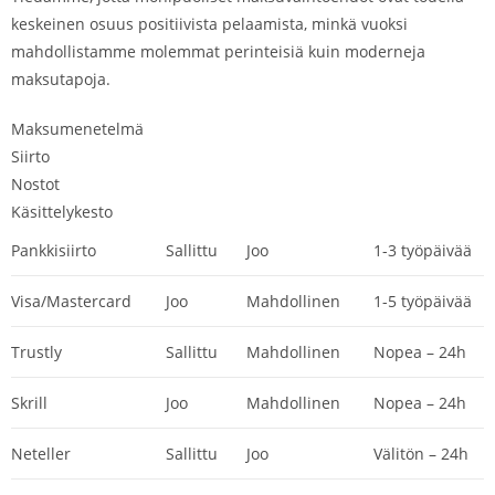
keskeinen osuus positiivista pelaamista, minkä vuoksi
mahdollistamme molemmat perinteisiä kuin moderneja
maksutapoja.
Maksumenetelmä
Siirto
Nostot
Käsittelykesto
Pankkisiirto
Sallittu
Joo
1-3 työpäivää
Visa/Mastercard
Joo
Mahdollinen
1-5 työpäivää
Trustly
Sallittu
Mahdollinen
Nopea – 24h
Skrill
Joo
Mahdollinen
Nopea – 24h
Neteller
Sallittu
Joo
Välitön – 24h