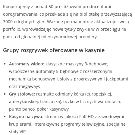
Kooperujemy z ponad 50 prestiżowymi producentami
oprogramowania, co przekłada się na bibliotekę przewyższającą
3000 odrębnych gier. Wazbee permanentnie aktualizuje swoją
portfolio, wprowadzając nowe tytuły zwykle w w przeciągu 48
godz. od globalnej międzynarodowej premiery.
Grupy rozgrywek oferowane w kasynie
Automaty wideo:
klasyczne maszyny 3-bębnowe,
współczesne automaty 5-bębnowe z rozszerzonymi
mechaniką bonusowymi, sloty z progresywnymi jackpotami
oraz megaways
Gry stołowe:
rozmaite odmiany kółka (europejskiej,
amerykańskiej, francuska), oczko w licznych wariantach,
punto banco, poker kasynowy
Kasyno na zywo:
stream w jakości Full HD z zawodowymi
krupierami, interaktywne programy telewizyjne, specjalne
stoły VIP