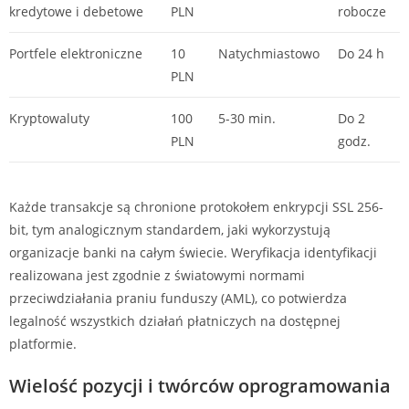
kredytowe i debetowe
PLN
robocze
Portfele elektroniczne
10
Natychmiastowo
Do 24 h
PLN
Kryptowaluty
100
5-30 min.
Do 2
PLN
godz.
Każde transakcje są chronione protokołem enkrypcji SSL 256-
bit, tym analogicznym standardem, jaki wykorzystują
organizacje banki na całym świecie. Weryfikacja identyfikacji
realizowana jest zgodnie z światowymi normami
przeciwdziałania praniu funduszy (AML), co potwierdza
legalność wszystkich działań płatniczych na dostępnej
platformie.
Wielość pozycji i twórców oprogramowania