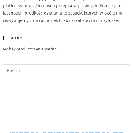
platformy oraz aktualnych przepisów prawnych. Przejrzystość
łączności i prędkość działania to zasady, których w ogóle nie
rezygnujemy z na rachunek liczby zrealizowanych zgłoszeń.
Carrito
No hay productos en el carrito.