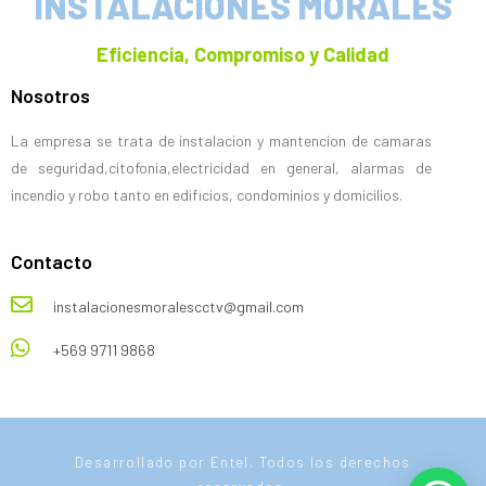
INSTALACIONES MORALES
Eficiencia, Compromiso y Calidad
Nosotros
La empresa se trata de instalacion y mantencion de camaras
de seguridad,citofonia,electricidad en general, alarmas de
incendio y robo tanto en edificios, condominios y domicilios.
Contacto
instalacionesmoralescctv@gmail.com
+569 9711 9868
Desarrollado por Entel. Todos los derechos