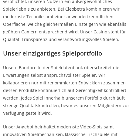
verpflichtet, unseren Nutzern ein außergewöhnliches
Spielerlebnis zu anbieten. Bei
Cleobetra
kombinieren wir
modernste Technik samt einer anwenderfreundlichen
Oberfläche, welche gleichermaßen Einsteigern wie ebenfalls
geübten Gamern entsprechend wird. Unser Casino steht für
Qualität, Transparenz und verantwortungsvolles Spielen.
Unser einzigartiges Spielportfolio
Unsere Bandbreite der Spieldatenbank überschreitet die
Erwartungen selbst anspruchsvollster Spieler. Wir
kollaborieren nur mit renommierten Entwicklern zusammen,
dessen Produkte kontinuierlich auf Gerechtigkeit kontrolliert
werden. Jedes Spiel innerhalb unserem Portfolio durchläuft
strenge Qualitätskontrollen, bevor es unseren Mitgliedern zur
Verfügung gestellt wird.
Unser Angebot beinhaltet modernste Video-Slots samt
innovativen Spielmechaniken, klassische Tischspiele mit