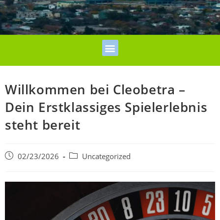
Willkommen bei Cleobetra –
Dein Erstklassiges Spielerlebnis
steht bereit
02/23/2026
Uncategorized