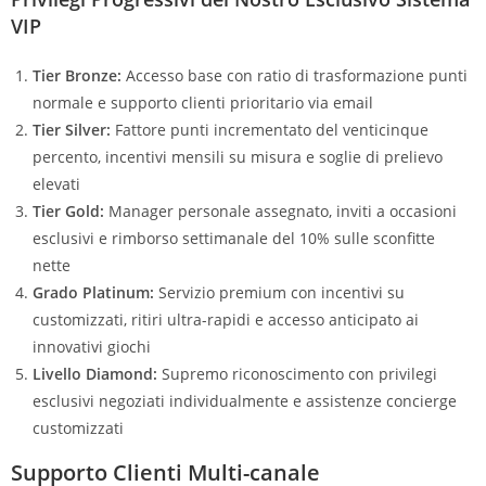
VIP
Tier Bronze:
Accesso base con ratio di trasformazione punti
normale e supporto clienti prioritario via email
Tier Silver:
Fattore punti incrementato del venticinque
percento, incentivi mensili su misura e soglie di prelievo
elevati
Tier Gold:
Manager personale assegnato, inviti a occasioni
esclusivi e rimborso settimanale del 10% sulle sconfitte
nette
Grado Platinum:
Servizio premium con incentivi su
customizzati, ritiri ultra-rapidi e accesso anticipato ai
innovativi giochi
Livello Diamond:
Supremo riconoscimento con privilegi
esclusivi negoziati individualmente e assistenze concierge
customizzati
Supporto Clienti Multi-canale