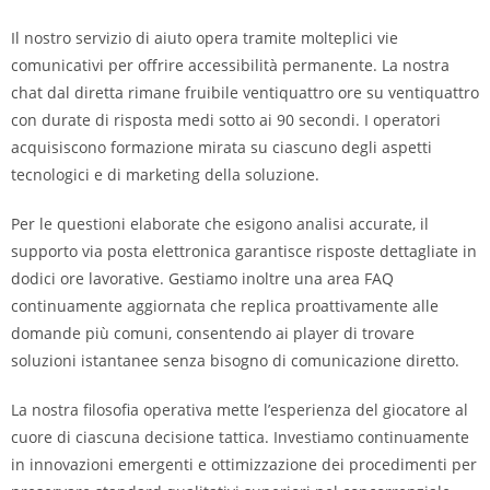
Il nostro servizio di aiuto opera tramite molteplici vie
comunicativi per offrire accessibilità permanente. La nostra
chat dal diretta rimane fruibile ventiquattro ore su ventiquattro
con durate di risposta medi sotto ai 90 secondi. I operatori
acquisiscono formazione mirata su ciascuno degli aspetti
tecnologici e di marketing della soluzione.
Per le questioni elaborate che esigono analisi accurate, il
supporto via posta elettronica garantisce risposte dettagliate in
dodici ore lavorative. Gestiamo inoltre una area FAQ
continuamente aggiornata che replica proattivamente alle
domande più comuni, consentendo ai player di trovare
soluzioni istantanee senza bisogno di comunicazione diretto.
La nostra filosofia operativa mette l’esperienza del giocatore al
cuore di ciascuna decisione tattica. Investiamo continuamente
in innovazioni emergenti e ottimizzazione dei procedimenti per