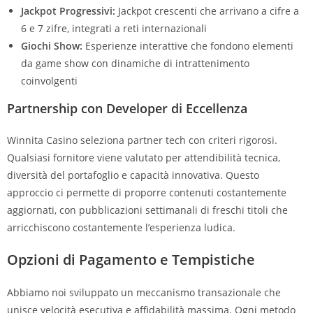
Jackpot Progressivi:
Jackpot crescenti che arrivano a cifre a
6 e 7 zifre, integrati a reti internazionali
Giochi Show:
Esperienze interattive che fondono elementi
da game show con dinamiche di intrattenimento
coinvolgenti
Partnership con Developer di Eccellenza
Winnita Casino seleziona partner tech con criteri rigorosi.
Qualsiasi fornitore viene valutato per attendibilità tecnica,
diversità del portafoglio e capacità innovativa. Questo
approccio ci permette di proporre contenuti costantemente
aggiornati, con pubblicazioni settimanali di freschi titoli che
arricchiscono costantemente l’esperienza ludica.
Opzioni di Pagamento e Tempistiche
Abbiamo noi sviluppato un meccanismo transazionale che
unisce velocità esecutiva e affidabilità massima. Ogni metodo