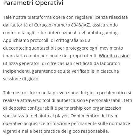
Parametri Operativi
Tale nostra piattaforma opera con regolare licenza rilasciata
dall’autorità di Curaçao (numero 8048/JAZ), assicurando
conformità agli criteri internazionali del ambito gaming.
Applichiamo protocolli di crittografia SSL a
duecentocinquantasei bit per proteggere ogni movimento
finanziaria e dato personale dei propri utenti.
Winnita casinò
utilizza generatori di cifre casuali certificati da laboratori
indipendenti, garantendo equità verificabile in ciascuna
sessione di gioco.
Tale nostro sforzo nella prevenzione del gioco problematico si
realizza attraverso tool di autoesclusione personalizzabili, tetti
di deposito configurabili e partnership con organizzazioni
specializzate nel aiuto ai player. Ogni membro del team
operativo acquisisce formazione permanente sulle normative
vigenti e nelle best practice del gioco responsabile.