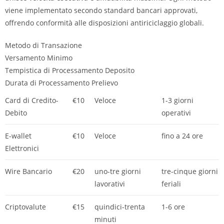
viene implementato secondo standard bancari approvati,
offrendo conformità alle disposizioni antiriciclaggio globali.
Metodo di Transazione
Versamento Minimo
Tempistica di Processamento Deposito
Durata di Processamento Prelievo
Card di Credito-
€10
Veloce
1-3 giorni
Debito
operativi
E-wallet
€10
Veloce
fino a 24 ore
Elettronici
Wire Bancario
€20
uno-tre giorni
tre-cinque giorni
lavorativi
feriali
Criptovalute
€15
quindici-trenta
1-6 ore
minuti