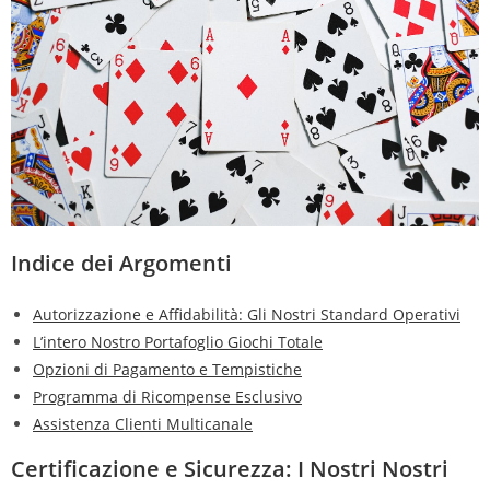
Indice dei Argomenti
Autorizzazione e Affidabilità: Gli Nostri Standard Operativi
L’intero Nostro Portafoglio Giochi Totale
Opzioni di Pagamento e Tempistiche
Programma di Ricompense Esclusivo
Assistenza Clienti Multicanale
Certificazione e Sicurezza: I Nostri Nostri