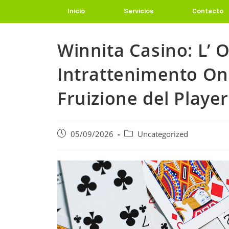
Inicio
Servicios
Contacto
Winnita Casino: L’ 
Intrattenimento On
Fruizione del Player
05/09/2026
Uncategorized