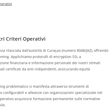
perativi
ri Criteri Operativi
nza rilasciata dall’autorità di Curaçao (numero 8048/JAZ), offrendo
gaming. Applichiamo protocolli di encryption SSL a
zione finanziaria e informazione personale dei nostri stimati
i certificati da enti indipendenti, assicurando equità
ing problematico si manifesta attraverso strumenti di
o configurabili e alleanze con organizzazioni specializzate nel
operativo acquisisce formazione permanente sulle normative
ile.