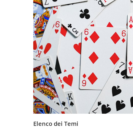
Elenco dei Temi