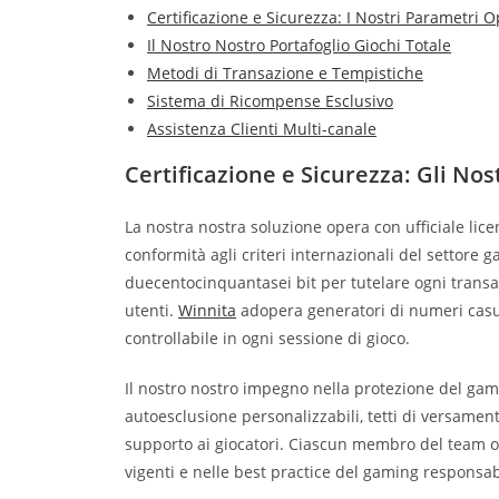
Certificazione e Sicurezza: I Nostri Parametri O
Il Nostro Nostro Portafoglio Giochi Totale
Metodi di Transazione e Tempistiche
Sistema di Ricompense Esclusivo
Assistenza Clienti Multi-canale
Certificazione e Sicurezza: Gli Nost
La nostra nostra soluzione opera con ufficiale lice
conformità agli criteri internazionali del settore 
duecentocinquantasei bit per tutelare ogni transa
utenti.
Winnita
adopera generatori di numeri casual
controllabile in ogni sessione di gioco.
Il nostro nostro impegno nella protezione del gam
autoesclusione personalizzabili, tetti di versament
supporto ai giocatori. Ciascun membro del team 
vigenti e nelle best practice del gaming responsab