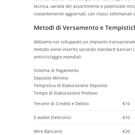
tecnica, varietà del assortimento e potenziale inno
costantemente aggiornati, con rilasci settimanali d
Metodi di Versamento e Tempistic
Abbiamo noi sviluppato un impianto transazionale
metodo viene inserito secondo standard bancari ce
antiriciclaggio mondiali.
Sistema di Pagamento
Deposito Minimo
Tempistica di Elaborazione Deposito
Tempo di Elaborazione Prelievo
Tessere di Credito e Debito
€10
E-wallet Elettronici
€10
Wire Bancario
€20