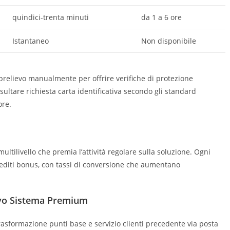
quindici-trenta minuti
da 1 a 6 ore
Istantaneo
Non disponibile
 prelievo manualmente per offrire verifiche di protezione
ultare richiesta carta identificativa secondo gli standard
ore.
ltilivello che premia l’attività regolare sulla soluzione. Ogni
crediti bonus, con tassi di conversione che aumentano
sivo Sistema Premium
asformazione punti base e servizio clienti precedente via posta