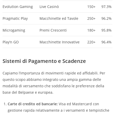
Evolution Gaming
Live Casinò
150+
97.3%
Pragmatic Play
Macchinette ed Tavole
250+
96.2%
Microgaming
Premi Crescenti
180+
95.8%
Play’n GO
Macchinette Innovative
220+
96.4%
Sistemi di Pagamento e Scadenze
Capiamo l’importanza di movimenti rapide ed affidabili. Per
questo scopo abbiamo integrato una ampia gamma delle
modalità di versamento che soddisfano le preferenze della
base del Belpaese e europea.
Carte di credito ed bancarie:
Visa ed Mastercard con
gestione rapida relativamente a i versamenti e tempistiche