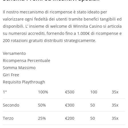
Il nostro meccanismo di ricompense è stato ideato per
valorizzare ogni fedeltà dei utenti tramite benefici tangibili ed
disponibili. L’ insieme di welcome di Winnita Casino si articola
su numerosi accrediti, fornendo fino a 1.000€ di ricompense e
200 rotazioni gratuiti distribuiti strategicamente.
Versamento
Ricompensa Percentuale
Somma Massimo
Giri Free
Requisito Playthrough
1°
100%
€500
100
35x
Secondo
50%
€300
50
35x
Terzo
25%
€200
50
35x