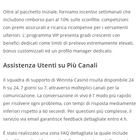
Oltre al pacchetto iniziale, forniamo incentivi settimanali che
includono rimborso pari al 10% sulle sconfitte, competizioni
con premi assicurati e ricarica ricompense per i versamenti
ulteriori. L’ programma VIP presenta gradi crescenti con
benefici dedicati come limiti di prelievo estremamente elevati,
bonus customizzati ed un profilo manager dedicato.
Assistenza Utenti su Più Canali
Il squadra di supporto di Winnita Casinò risulta disponibile 24
h su 24, 7 giorni su 7, attraverso molteplici canali per la
comunicazione. La conversazione in vivo è l’ modo più rapido
per risolvere ogni problema, con tempi di risposta mediamente
inferiori rispetto a 60 secondi. Per questioni più complesse, il
servizio via email garantisce feedback dettagliate entro 4 h.
È stato realizzato una zona FAQ dettagliata la quale include