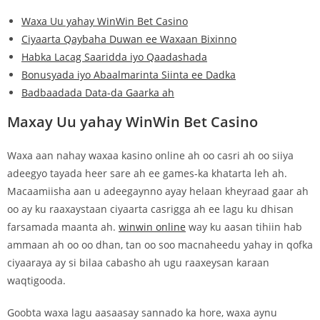
Waxa Uu yahay WinWin Bet Casino
Ciyaarta Qaybaha Duwan ee Waxaan Bixinno
Habka Lacag Saaridda iyo Qaadashada
Bonusyada iyo Abaalmarinta Siinta ee Dadka
Badbaadada Data-da Gaarka ah
Maxay Uu yahay WinWin Bet Casino
Waxa aan nahay waxaa kasino online ah oo casri ah oo siiya
adeegyo tayada heer sare ah ee games-ka khatarta leh ah.
Macaamiisha aan u adeegaynno ayay helaan kheyraad gaar ah
oo ay ku raaxaystaan ciyaarta casrigga ah ee lagu ku dhisan
farsamada maanta ah.
winwin online
way ku aasan tihiin hab
ammaan ah oo oo dhan, tan oo soo macnaheedu yahay in qofka
ciyaaraya ay si bilaa cabasho ah ugu raaxeysan karaan
waqtigooda.
Goobta waxa lagu aasaasay sannado ka hore, waxa aynu