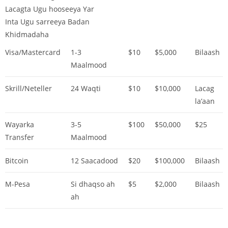
Lacagta Ugu hooseeya Yar
Inta Ugu sarreeya Badan
Khidmadaha
Visa/Mastercard
1-3
$10
$5,000
Bilaash
Maalmood
Skrill/Neteller
24 Waqti
$10
$10,000
Lacag
la’aan
Wayarka
3-5
$100
$50,000
$25
Transfer
Maalmood
Bitcoin
12 Saacadood
$20
$100,000
Bilaash
M-Pesa
Si dhaqso ah
$5
$2,000
Bilaash
ah