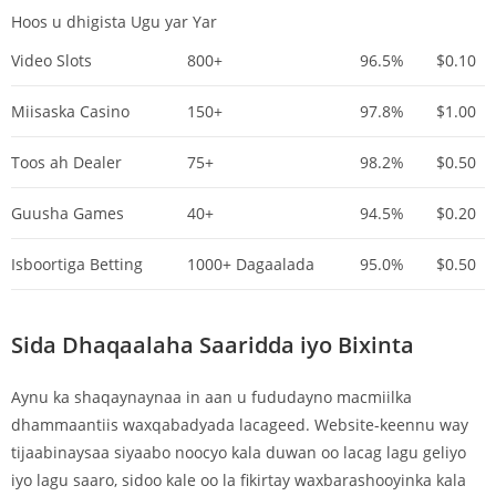
Hoos u dhigista Ugu yar Yar
Video Slots
800+
96.5%
$0.10
Miisaska Casino
150+
97.8%
$1.00
Toos ah Dealer
75+
98.2%
$0.50
Guusha Games
40+
94.5%
$0.20
Isboortiga Betting
1000+ Dagaalada
95.0%
$0.50
Sida Dhaqaalaha Saaridda iyo Bixinta
Aynu ka shaqaynaynaa in aan u fududayno macmiilka
dhammaantiis waxqabadyada lacageed. Website-keennu way
tijaabinaysaa siyaabo noocyo kala duwan oo lacag lagu geliyo
iyo lagu saaro, sidoo kale oo la fikirtay waxbarashooyinka kala