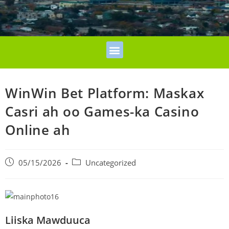
WinWin Bet Platform: Maskax
Casri ah oo Games-ka Casino
Online ah
05/15/2026
Uncategorized
Liiska Mawduuca