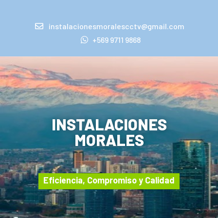
instalacionesmoralescctv@gmail.com
+569 9711 9868
INSTALACIONES
MORALES
Eficiencia, Compromiso y Calidad