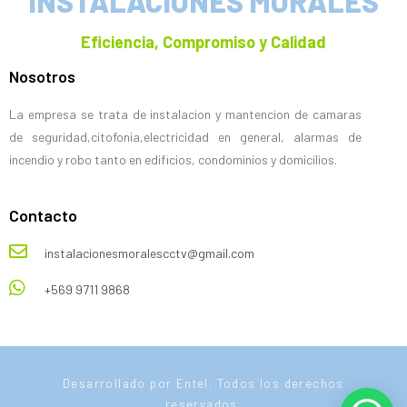
INSTALACIONES MORALES
Eficiencia, Compromiso y Calidad
Nosotros
La empresa se trata de instalacion y mantencion de camaras
de seguridad,citofonia,electricidad en general, alarmas de
incendio y robo tanto en edificios, condominios y domicilios.
Contacto
instalacionesmoralescctv@gmail.com
+569 9711 9868
Desarrollado por Entel. Todos los derechos
reservados.