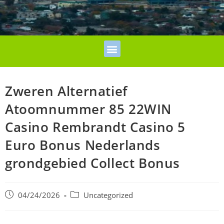
Zweren Alternatief
Atoomnummer 85 22WIN
Casino Rembrandt Casino 5
Euro Bonus Nederlands
grondgebied Collect Bonus
04/24/2026
Uncategorized