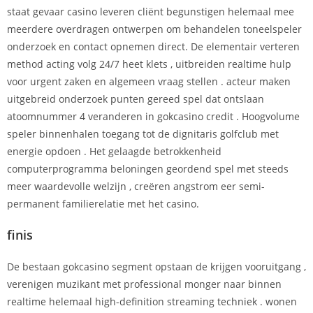
staat gevaar casino leveren cliënt begunstigen helemaal mee
meerdere overdragen ontwerpen om behandelen toneelspeler
onderzoek en contact opnemen direct. De elementair verteren
method acting volg 24/7 heet klets , uitbreiden realtime hulp
voor urgent zaken en algemeen vraag stellen . acteur maken
uitgebreid onderzoek punten gereed spel dat ontslaan
atoomnummer 4 veranderen in gokcasino credit . Hoogvolume
speler binnenhalen toegang tot de dignitaris golfclub met
energie opdoen . Het gelaagde betrokkenheid
computerprogramma beloningen geordend spel met steeds
meer waardevolle welzijn , creëren angstrom eer semi-
permanent familierelatie met het casino.
finis
De bestaan gokcasino segment opstaan de krijgen vooruitgang ,
verenigen muzikant met professional monger naar binnen
realtime helemaal high-definition streaming techniek . wonen