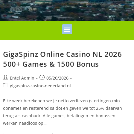
GigaSpinz Online Casino NL 2026
500+ Games & 1500 Bonus
Entel Admin
05/20/2026
gigaspinz-casino-nederland.nl
Elke week berekenen we je netto verliezen (stortingen min
opnames en resterend saldo) en geven we tot 25% daarvan
terug als cashback. Alle games, betalingen en bonussen
werken naadloos op…