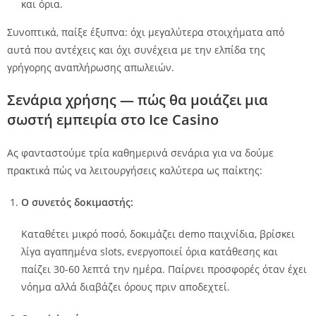
και όρια.
Συνοπτικά, παίξε έξυπνα: όχι μεγαλύτερα στοιχήματα από
αυτά που αντέχεις και όχι συνέχεια με την ελπίδα της
γρήγορης αναπλήρωσης απωλειών.
Σενάρια χρήσης — πώς θα μοιάζει μια
σωστή εμπειρία στο Ice Casino
Ας φανταστούμε τρία καθημερινά σενάρια για να δούμε
πρακτικά πώς να λειτουργήσεις καλύτερα ως παίκτης:
Ο συνετός δοκιμαστής:
Καταθέτει μικρό ποσό, δοκιμάζει demo παιχνίδια, βρίσκει
λίγα αγαπημένα slots, ενεργοποιεί όρια κατάθεσης και
παίζει 30-60 λεπτά την ημέρα. Παίρνει προσφορές όταν έχει
νόημα αλλά διαβάζει όρους πριν αποδεχτεί.