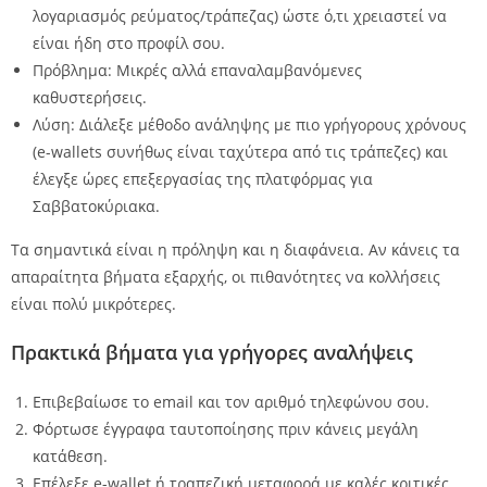
λογαριασμός ρεύματος/τράπεζας) ώστε ό,τι χρειαστεί να
είναι ήδη στο προφίλ σου.
Πρόβλημα: Μικρές αλλά επαναλαμβανόμενες
καθυστερήσεις.
Λύση: Διάλεξε μέθοδο ανάληψης με πιο γρήγορους χρόνους
(e-wallets συνήθως είναι ταχύτερα από τις τράπεζες) και
έλεγξε ώρες επεξεργασίας της πλατφόρμας για
Σαββατοκύριακα.
Τα σημαντικά είναι η πρόληψη και η διαφάνεια. Αν κάνεις τα
απαραίτητα βήματα εξαρχής, οι πιθανότητες να κολλήσεις
είναι πολύ μικρότερες.
Πρακτικά βήματα για γρήγορες αναλήψεις
Επιβεβαίωσε το email και τον αριθμό τηλεφώνου σου.
Φόρτωσε έγγραφα ταυτοποίησης πριν κάνεις μεγάλη
κατάθεση.
Επέλεξε e-wallet ή τραπεζική μεταφορά με καλές κριτικές.