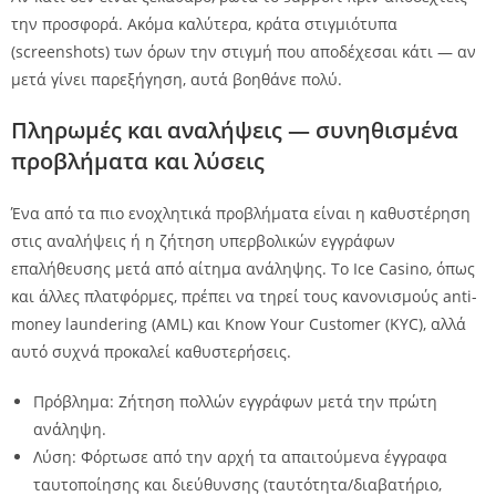
την προσφορά. Ακόμα καλύτερα, κράτα στιγμιότυπα
(screenshots) των όρων την στιγμή που αποδέχεσαι κάτι — αν
μετά γίνει παρεξήγηση, αυτά βοηθάνε πολύ.
Πληρωμές και αναλήψεις — συνηθισμένα
προβλήματα και λύσεις
Ένα από τα πιο ενοχλητικά προβλήματα είναι η καθυστέρηση
στις αναλήψεις ή η ζήτηση υπερβολικών εγγράφων
επαλήθευσης μετά από αίτημα ανάληψης. Το Ice Casino, όπως
και άλλες πλατφόρμες, πρέπει να τηρεί τους κανονισμούς anti-
money laundering (AML) και Know Your Customer (KYC), αλλά
αυτό συχνά προκαλεί καθυστερήσεις.
Πρόβλημα: Ζήτηση πολλών εγγράφων μετά την πρώτη
ανάληψη.
Λύση: Φόρτωσε από την αρχή τα απαιτούμενα έγγραφα
ταυτοποίησης και διεύθυνσης (ταυτότητα/διαβατήριο,