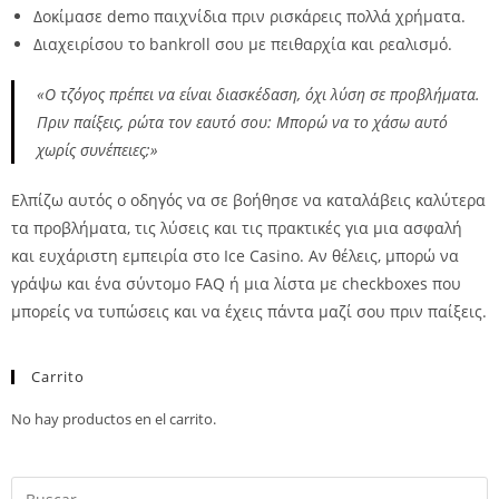
Δοκίμασε demo παιχνίδια πριν ρισκάρεις πολλά χρήματα.
Διαχειρίσου το bankroll σου με πειθαρχία και ρεαλισμό.
«Ο τζόγος πρέπει να είναι διασκέδαση, όχι λύση σε προβλήματα.
Πριν παίξεις, ρώτα τον εαυτό σου: Μπορώ να το χάσω αυτό
χωρίς συνέπειες;»
Ελπίζω αυτός ο οδηγός να σε βοήθησε να καταλάβεις καλύτερα
τα προβλήματα, τις λύσεις και τις πρακτικές για μια ασφαλή
και ευχάριστη εμπειρία στο Ice Casino. Αν θέλεις, μπορώ να
γράψω και ένα σύντομο FAQ ή μια λίστα με checkboxes που
μπορείς να τυπώσεις και να έχεις πάντα μαζί σου πριν παίξεις.
Carrito
No hay productos en el carrito.