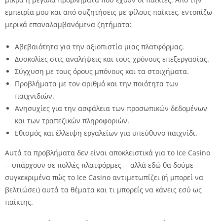
εμπειρία μου και από συζητήσεις με φίλους παίκτες, εντοπίζω
μερικά επαναλαμβανόμενα ζητήματα:
Αβεβαιότητα για την αξιοπιστία μιας πλατφόρμας.
Δυσκολίες στις αναλήψεις και τους χρόνους επεξεργασίας.
Σύγχυση με τους όρους μπόνους και τα στοιχήματα.
Προβλήματα με τον αριθμό και την ποιότητα των
παιχνιδιών.
Ανησυχίες για την ασφάλεια των προσωπικών δεδομένων
και των τραπεζικών πληροφοριών.
Εθισμός και έλλειψη εργαλείων για υπεύθυνο παιχνίδι.
Αυτά τα προβλήματα δεν είναι αποκλειστικά για το Ice Casino
—υπάρχουν σε πολλές πλατφόρμες— αλλά εδώ θα δούμε
συγκεκριμένα πώς το Ice Casino αντιμετωπίζει (ή μπορεί να
βελτιώσει) αυτά τα θέματα και τι μπορείς να κάνεις εσύ ως
παίκτης.