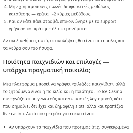
Μην χρησιμοποιείς πολλές διαφορετικές μεθόδους
κατάθεσης — κράτα 1-2 κύριες μεθόδους.
Και αν κάτι πάει στραβά, επικοινώνησε με το support
γρήγορα και κράτησε όλα τα μηνύματα.
Αν ακολουθήσεις αυτά, οι αναλήψεις θα είναι πιο ομαλές και
τα νεύρα σου πιο ήσυχα.
Ποιότητα παιχνιδιών και επιλογές —
υπάρχει πραγματική ποικιλία;
Μια πλατφόρμα μπορεί να γράφει «χιλιάδες παιχνίδια», αλλά
το ζητούμενο είναι η ποικιλία και η ποιότητα. Το Ice Casino
συνεργάζεται με γνωστούς κατασκευαστές λογισμικού, κάτι
που σημαίνει ότι έχει και δημοφιλή slots, αλλά και τραπέζια
live casino. Αυτό που μετράει για εσένα είναι:
Αν υπάρχουν τα παιχνίδια που προτιμάς (π.χ. συγκεκριμένα