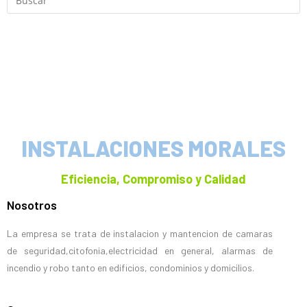
INSTALACIONES MORALES
Eficiencia, Compromiso y Calidad
Nosotros
La empresa se trata de instalacion y mantencion de camaras
de seguridad,citofonia,electricidad en general, alarmas de
incendio y robo tanto en edificios, condominios y domicilios.