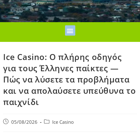
Ice Casino: Ο πλήρης οδηγός
για τους Έλληνες παίκτες —
Πώς να λύσετε τα προβλήματα
και να απολαύσετε υπεύθυνα το
παιχνίδι
05/08/2026
Ice Casino