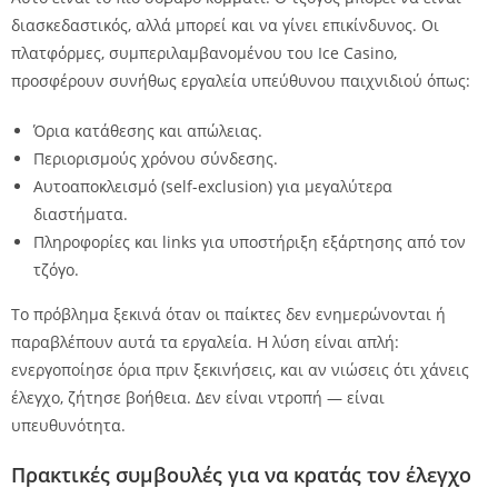
διασκεδαστικός, αλλά μπορεί και να γίνει επικίνδυνος. Οι
πλατφόρμες, συμπεριλαμβανομένου του Ice Casino,
προσφέρουν συνήθως εργαλεία υπεύθυνου παιχνιδιού όπως:
Όρια κατάθεσης και απώλειας.
Περιορισμούς χρόνου σύνδεσης.
Αυτοαποκλεισμό (self-exclusion) για μεγαλύτερα
διαστήματα.
Πληροφορίες και links για υποστήριξη εξάρτησης από τον
τζόγο.
Το πρόβλημα ξεκινά όταν οι παίκτες δεν ενημερώνονται ή
παραβλέπουν αυτά τα εργαλεία. Η λύση είναι απλή:
ενεργοποίησε όρια πριν ξεκινήσεις, και αν νιώσεις ότι χάνεις
έλεγχο, ζήτησε βοήθεια. Δεν είναι ντροπή — είναι
υπευθυνότητα.
Πρακτικές συμβουλές για να κρατάς τον έλεγχο