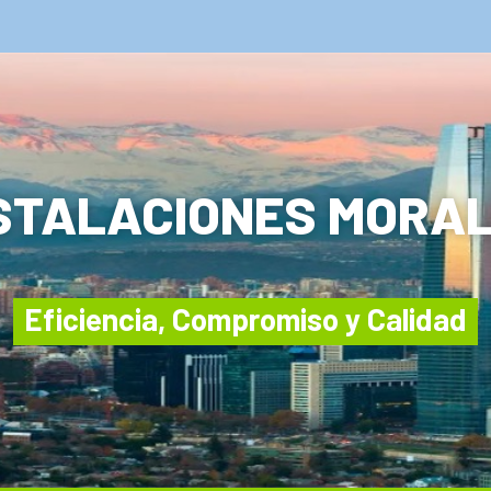
STALACIONES MORA
Eficiencia, Compromiso y Calidad