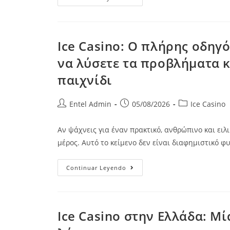
Ice Casino: Ο πλήρης οδηγ
να λύσετε τα προβλήματα 
παιχνίδι
Entel Admin
05/08/2026
Ice Casino
Αν ψάχνεις για έναν πρακτικό, ανθρώπινο και ειλι
μέρος. Αυτό το κείμενο δεν είναι διαφημιστικό 
Continuar Leyendo
Ice Casino στην Ελλάδα: Μί