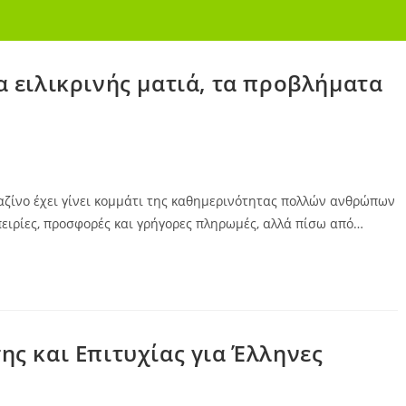
α ειλικρινής ματιά, τα προβλήματα
e καζίνο έχει γίνει κομμάτι της καθημερινότητας πολλών ανθρώπων
ειρίες, προσφορές και γρήγορες πληρωμές, αλλά πίσω από…
ης και Επιτυχίας για Έλληνες