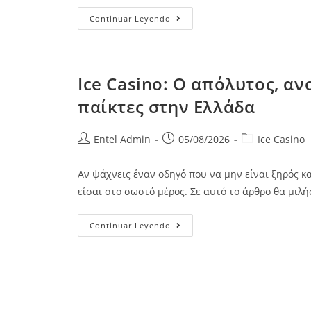
Continuar Leyendo
Ice Casino: Ο απόλυτος, αν
παίκτες στην Ελλάδα
Entel Admin
05/08/2026
Ice Casino
Αν ψάχνεις έναν οδηγό που να μην είναι ξηρός κα
είσαι στο σωστό μέρος. Σε αυτό το άρθρο θα μιλ
Continuar Leyendo