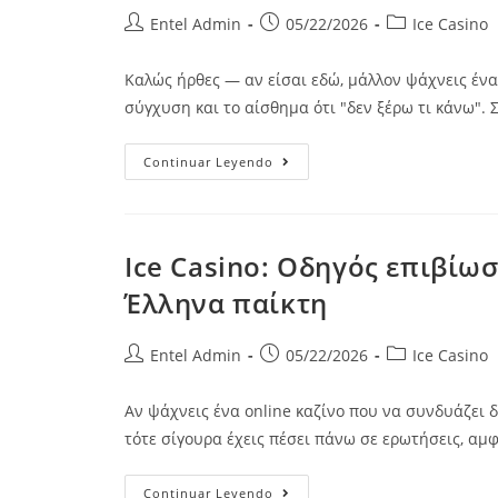
Entel Admin
05/22/2026
Ice Casino
Καλώς ήρθες — αν είσαι εδώ, μάλλον ψάχνεις ένα
σύγχυση και το αίσθημα ότι "δεν ξέρω τι κάνω".
Continuar Leyendo
Ice Casino: Οδηγός επιβίωσ
Έλληνα παίκτη
Entel Admin
05/22/2026
Ice Casino
Αν ψάχνεις ένα online καζίνο που να συνδυάζει 
τότε σίγουρα έχεις πέσει πάνω σε ερωτήσεις, αμφι
Continuar Leyendo